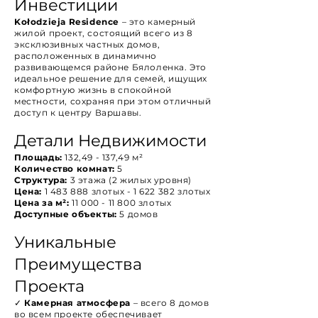
Инвестиции
Kołodzieja Residence
– это камерный
жилой проект, состоящий всего из 8
эксклюзивных частных домов,
расположенных в динамично
развивающемся районе Бялоленка. Это
идеальное решение для семей, ищущих
комфортную жизнь в спокойной
местности, сохраняя при этом отличный
доступ к центру Варшавы.
Детали Недвижимости
Площадь:
132,49 - 137,49 м²
Количество комнат:
5
Структура:
3 этажа (2 жилых уровня)
Цена:
1 483 888
злотых -
1 622 382
злотых
Цена за м²:
11 000 - 11 800
злотых
Доступные объекты:
5 домов
Уникальные
Преимущества
Проекта
✓
Камерная атмосфера
– всего 8 домов
во всем проекте обеспечивает