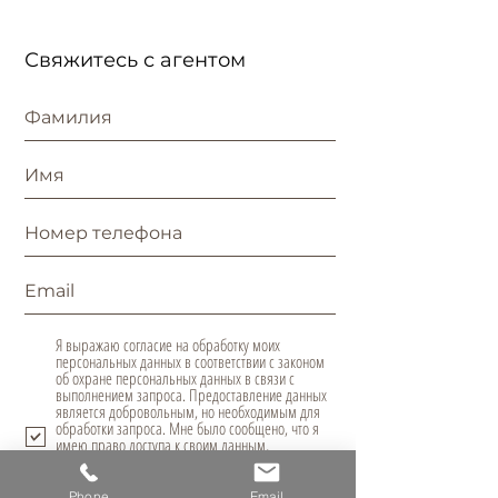
Свяжитесь с агентом
Я выражаю согласие на обработку моих
персональных данных в соответствии с законом
об охране персональных данных в связи с
выполнением запроса. Предоставление данных
является добровольным, но необходимым для
обработки запроса. Мне было сообщено, что я
имею право доступа к своим данным,
возможность их исправления, требования
прекратить их обработку. Администратором
персональных данных является Domus Nova,
Phone
Email