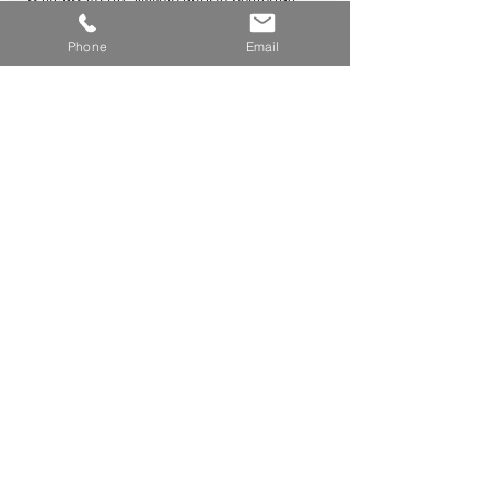
максимально эффективные решения.
Phone
Email
ПОКУПКА
НЕДВИЖИМОСТИ
ЭКСПЕРТНАЯ
КОНСУЛЬТАЦИЯ