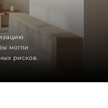
низацию
вы могли
ных рисков.