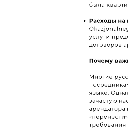
была кварти
Расходы на
Okazjonalne
услуги пред
договоров а
Почему важн
Многие русс
посредникам
языке. Одна
зачастую на
арендатора 
«перенести»
требования 