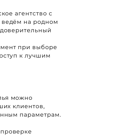
ское агентство с
 ведём на родном
ь доверительный
омент при выборе
оступ к лучшим
илья можно
ших клиентов,
енным параметрам.
 проверке