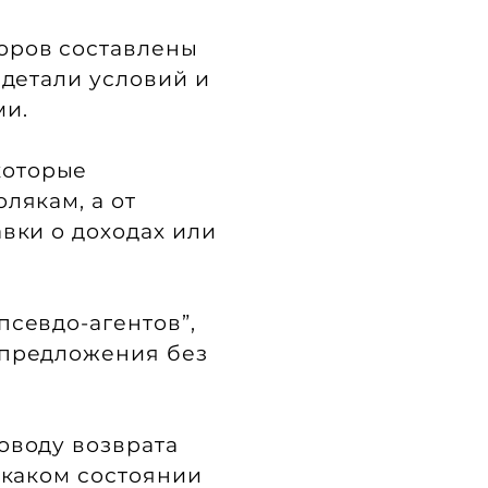
оров составлены
 детали условий и
ми.
которые
лякам, а от
вки о доходах или
псевдо-агентов”,
 предложения без
оводу возврата
 каком состоянии