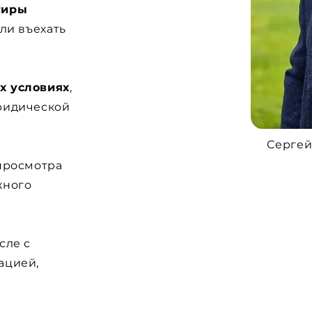
тиры
гли въехать
х условиях
,
ридической
Сергей
 просмотра
жного
исле с
ацией,