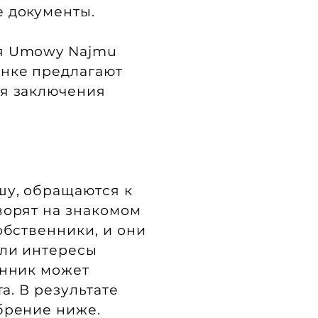
е документы.
я Umowy Najmu
ынке предлагают
ля заключения
шу, обращаются к
ворят на знакомом
обственники, и они
сли интересы
енник может
а. В результате
брение ниже.