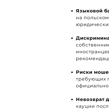
Языковой б
на польском
юридически
Дискримина
собственник
иностранцев
рекомендац
Риски моше
требующих п
официальног
Невозврат 
кауции посл