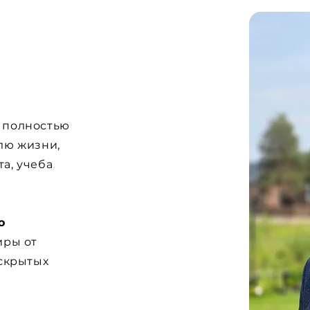
, полностью
лю жизни,
та, учеба
о
иры от
скрытых