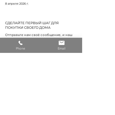
8 апреля 2026 г.
СДЕЛАЙТЕ ПЕРВЫЙ ШАГ ДЛЯ
ПОКУПКИ СВОЕГО ДОМА
Отправьте нам своё сообщение, и наш
менеджер свяжется с Вами для
бесплатной консультации
Phone
Email
СВЯЖИТЕСЬ С НАМИ
Имя
*
Эл. почта
*
Телефон
*