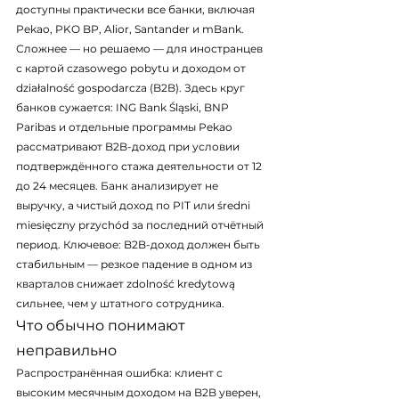
доступны практически все банки, включая 
Pekao, PKO BP, Alior, Santander и mBank.
Сложнее — но решаемо — для иностранцев 
с картой czasowego pobytu и доходом от 
działalność gospodarcza (B2B). Здесь круг 
банков сужается: ING Bank Śląski, BNP 
Paribas и отдельные программы Pekao 
рассматривают B2B-доход при условии 
подтверждённого стажа деятельности от 12 
до 24 месяцев. Банк анализирует не 
выручку, а чистый доход по PIT или średni 
miesięczny przychód за последний отчётный 
период. Ключевое: B2B-доход должен быть 
стабильным — резкое падение в одном из 
кварталов снижает zdolność kredytową 
сильнее, чем у штатного сотрудника.
Что обычно понимают 
неправильно
Распространённая ошибка: клиент с 
высоким месячным доходом на B2B уверен, 