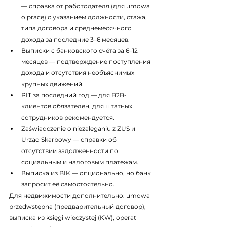
— справка от работодателя (для umowa 
o pracę) с указанием должности, стажа, 
типа договора и среднемесячного 
дохода за последние 3–6 месяцев.
Выписки с банковского счёта за 6–12 
месяцев — подтверждение поступления 
дохода и отсутствия необъяснимых 
крупных движений.
PIT за последний год — для B2B-
клиентов обязателен, для штатных 
сотрудников рекомендуется.
Zaświadczenie o niezaleganiu z ZUS и 
Urząd Skarbowy — справки об 
отсутствии задолженности по 
социальным и налоговым платежам.
Выписка из BIK — опционально, но банк 
запросит её самостоятельно.
Для недвижимости дополнительно: umowa 
przedwstępna (предварительный договор), 
выписка из księgi wieczystej (KW), operat 