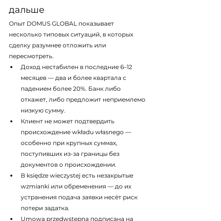
дальше
Опыт DOMUS GLOBAL показывает 
несколько типовых ситуаций, в которых 
сделку разумнее отложить или 
пересмотреть.
Доход нестабилен в последние 6–12 
месяцев — два и более квартала с 
падением более 20%. Банк либо 
откажет, либо предложит неприемлемо 
низкую сумму.
Клиент не может подтвердить 
происхождение wkładu własnego — 
особенно при крупных суммах, 
поступивших из-за границы без 
документов о происхождении.
В księdze wieczystej есть незакрытые 
wzmianki или обременения — до их 
устранения подача заявки несёт риск 
потери задатка.
Umowa przedwstępna подписана на 