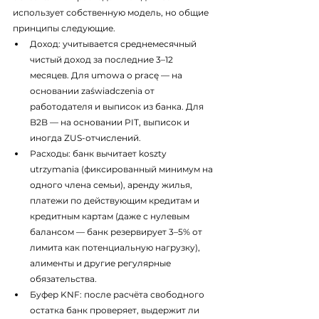
использует собственную модель, но общие 
принципы следующие.
Доход: учитывается среднемесячный 
чистый доход за последние 3–12 
месяцев. Для umowa o pracę — на 
основании zaświadczenia от 
работодателя и выписок из банка. Для 
B2B — на основании PIT, выписок и 
иногда ZUS-отчислений.
Расходы: банк вычитает koszty 
utrzymania (фиксированный минимум на 
одного члена семьи), аренду жилья, 
платежи по действующим кредитам и 
кредитным картам (даже с нулевым 
балансом — банк резервирует 3–5% от 
лимита как потенциальную нагрузку), 
алименты и другие регулярные 
обязательства.
Буфер KNF: после расчёта свободного 
остатка банк проверяет, выдержит ли 