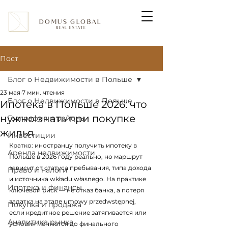
DOMUS GLOBAL
REAL ESTATE
Пост
Блог о Недвижимости в Польше
23 мая
7 мин. чтения
Блог о Недвижимости в Польше
Ипотека в Польше 2026: что
нужно знать при покупке
География и районы
жилья
Инвестиции
Кратко: иностранцу получить ипотеку в 
Аренда недвижимости
Польше в 2026 году реально, но маршрут 
зависит от статуса пребывания, типа дохода 
Право и налоги
и источника wkładu własnego. На практике 
Ипотека и финансы
ключевой риск — не отказ банка, а потеря 
задатка на этапе umowy przedwstępnej, 
Покупка и продажа
если кредитное решение затягивается или 
Аналитика рынка
условия меняются до финального 