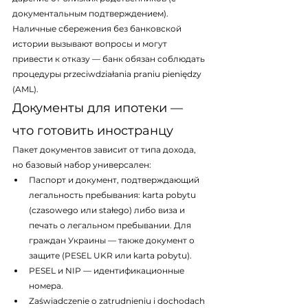
документальным подтверждением). 
Наличные сбережения без банковской 
истории вызывают вопросы и могут 
привести к отказу — банк обязан соблюдать 
процедуры przeciwdziałania praniu pieniędzy 
(AML).
Документы для ипотеки — 
что готовить иностранцу
Пакет документов зависит от типа дохода, 
но базовый набор универсален:
Паспорт и документ, подтверждающий 
легальность пребывания: karta pobytu 
(czasowego или stałego) либо виза и 
печать о легальном пребывании. Для 
граждан Украины — также документ о 
защите (PESEL UKR или karta pobytu).
PESEL и NIP — идентификационные 
номера.
Zaświadczenie o zatrudnieniu i dochodach 