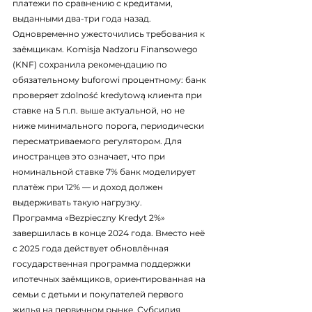
платежи по сравнению с кредитами, 
выданными два-три года назад.
Одновременно ужесточились требования к 
заёмщикам. Komisja Nadzoru Finansowego 
(KNF) сохранила рекомендацию по 
обязательному buforowi процентному: банк 
проверяет zdolność kredytową клиента при 
ставке на 5 п.п. выше актуальной, но не 
ниже минимального порога, периодически 
пересматриваемого регулятором. Для 
иностранцев это означает, что при 
номинальной ставке 7% банк моделирует 
платёж при 12% — и доход должен 
выдерживать такую нагрузку.
Программа «Bezpieczny Kredyt 2%» 
завершилась в конце 2024 года. Вместо неё 
с 2025 года действует обновлённая 
государственная программа поддержки 
ипотечных заёмщиков, ориентированная на 
семьи с детьми и покупателей первого 
жилья на первичном рынке. Субсидия 