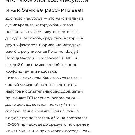
Что такое zdolność kredytowa 
и как банк её рассчитывает
Zdolność kredytowa — это максимальная 
сумма кредита, которую банк готов 
предоставить заёмщику, исходя из его 
доходов, расходов, кредитной истории и 
других факторов. Формально методика 
расчёта регулируется 
Rekomendacją S
Komisji Nadzoru Finansowego (KNF), но 
каждый банк применяет собственные 
коэффициенты и надбавки.
Базовый механизм: банк вычисляет ваш 
чистый месячный доход после вычета 
налогов и обязательных расходов, затем 
применяет DTI (debt-to-income ratio) — 
долю дохода, которая может уйти на 
обслуживание кредита. Для ипотеки в 
złotych этот показатель обычно составляет 
40–50% при доходе до среднего по стране и 
может быть выше при высоком доходе. Если 