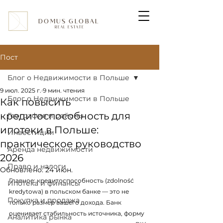
DOMUS GLOBAL
REAL ESTATE
Пост
Блог о Недвижимости в Польше
9 июл. 2025 г.
9 мин. чтения
Блог о Недвижимости в Польше
Как повысить
кредитоспособность для
География и районы
ипотеки в Польше:
Инвестиции
практическое руководство
Аренда недвижимости
2026
Право и налоги
Обновлено:
24 июн.
Главное: кредитоспособность (zdolność 
Ипотека и финансы
kredytowa) в польском банке — это не 
Покупка и продажа
только размер вашего дохода. Банк 
оценивает стабильность источника, форму 
Аналитика рынка