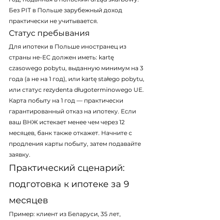
Без PIT в Польше зарубежный доход 
практически не учитывается.
Статус пребывания
Для ипотеки в Польше иностранец из 
страны не-ЕС должен иметь: kartę 
czasowego pobytu, выданную минимум на 3 
года (а не на 1 год), или kartę stałego pobytu, 
или статус rezydenta długoterminowego UE. 
Карта побыту на 1 год — практически 
гарантированный отказ на ипотеку. Если 
ваш ВНЖ истекает менее чем через 12 
месяцев, банк также откажет. Начните с 
продления карты побыту, затем подавайте 
заявку.
Практический сценарий: 
подготовка к ипотеке за 9 
месяцев
Пример: клиент из Беларуси, 35 лет, 