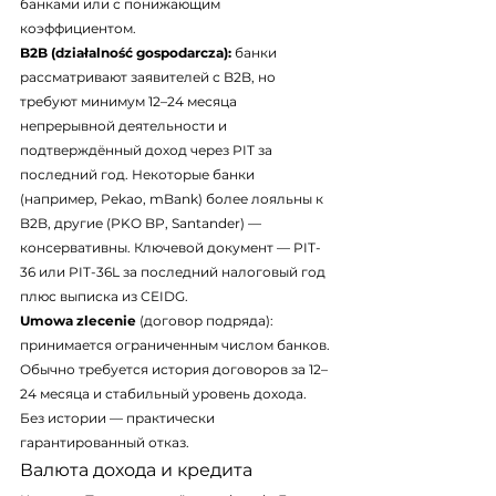
банками или с понижающим 
коэффициентом.
B2B (działalność gospodarcza):
 банки 
рассматривают заявителей с B2B, но 
требуют минимум 12–24 месяца 
непрерывной деятельности и 
подтверждённый доход через PIT за 
последний год. Некоторые банки 
(например, Pekao, mBank) более лояльны к 
B2B, другие (PKO BP, Santander) — 
консервативны. Ключевой документ — PIT-
36 или PIT-36L за последний налоговый год 
плюс выписка из CEIDG.
Umowa zlecenie
 (договор подряда): 
принимается ограниченным числом банков. 
Обычно требуется история договоров за 12–
24 месяца и стабильный уровень дохода. 
Без истории — практически 
гарантированный отказ.
Валюта дохода и кредита