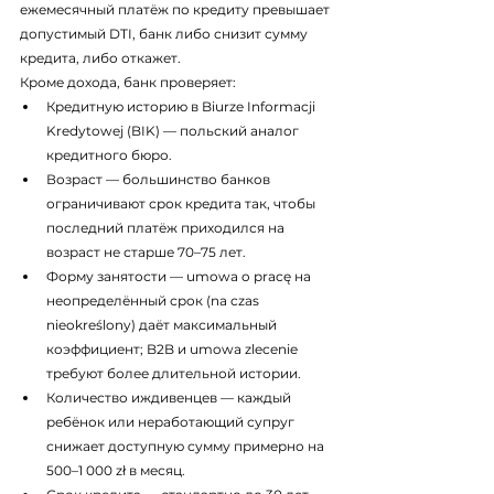
ежемесячный платёж по кредиту превышает 
допустимый DTI, банк либо снизит сумму 
кредита, либо откажет.
Кроме дохода, банк проверяет:
Кредитную историю в Biurze Informacji 
Kredytowej (BIK) — польский аналог 
кредитного бюро.
Возраст — большинство банков 
ограничивают срок кредита так, чтобы 
последний платёж приходился на 
возраст не старше 70–75 лет.
Форму занятости — umowa o pracę на 
неопределённый срок (na czas 
nieokreślony) даёт максимальный 
коэффициент; B2B и umowa zlecenie 
требуют более длительной истории.
Количество иждивенцев — каждый 
ребёнок или неработающий супруг 
снижает доступную сумму примерно на 
500–1 000 zł в месяц.