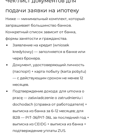
Чек-лист документов для 
подачи заявки на ипотеку
Ниже — минимальный комплект, который 
запрашивает большинство банков. 
Конкретный список зависит от банка, 
формы занятости и гражданства.
Заявление на кредит (wniosek 
kredytowy) — заполняется в банке или 
через брокера.
Документ, удостоверяющий личность 
(паспорт) + карта побыту (karta pobytu) 
— с действующим сроком не менее 12 
месяцев.
Подтверждение дохода: для umowa o 
pracę — zaświadczenie o zatrudnieniu i 
dochodach (справка от работодателя) + 
выписка из банка за 6–12 месяцев; для 
B2B — PIT-36/PIT-36L за последний год + 
выписка из CEIDG + выписка из банка + 
подтверждение уплаты ZUS.