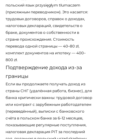
польский язык przysięgłym tłumaczem 
(присяжным переводчиком). Это касается: 
трудовых договоров, справок о доходах, 
налоговых деклараций, свидетельств о 
браке, документов о собственности в 
стране происхождения. Стоимость 
перевода одной страницы — 40–80 zł, 
комплект документов на ипотеку — 400–
800 zł.
Подтверждение дохода из-за 
границы
Если вы продолжаете получать доход из 
страны СНГ (удалённая работа, бизнес), для 
банка критически важны: трудовой договор 
или контракт с зарубежным работодателем 
(переведённый), выписки с банковского 
счёта в польском банке за 6–12 месяцев, 
показывающие регулярные поступления, 
налоговая декларация PIT за последний 
год, поданная в польский urząd skarbowy. 