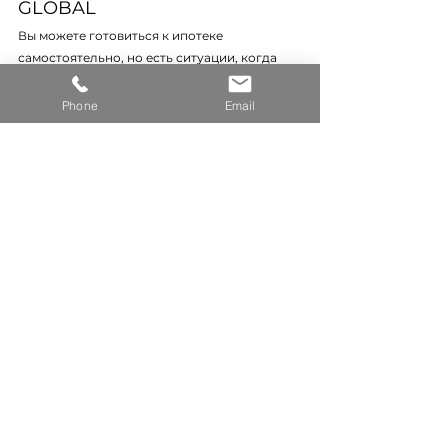
GLOBAL
Вы можете готовиться к ипотеке 
самостоятельно, но есть ситуации, когда 
профессиональная помощь критична:
Вы не уверены, примет ли конкретный 
Phone
Email
банк вашу форму занятости (B2B без 24-
месячной истории, umowa zlecenie, 
зарубежный доход).
Ваш доход поступает в иностранной 
валюте — нужен подбор банка с 
минимальным валютным дисконтом.
У вас карта побыту на 3 года, но до 
окончания осталось менее 18 месяцев — 
нужно оценить, какие банки примут 
заявку.
Вы получили отказ в одном банке и не 
понимаете причину — самостоятельная 
подача в другие банки без анализа 
отказа может ухудшить скоринг BIK.
Вам нужно подготовить документы за 1–