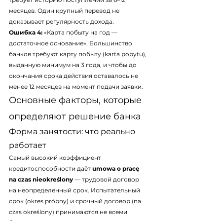
месяцев. Один крупный перевод не 
доказывает регулярность дохода.
Ошибка 4:
 «Карта побыту на год — 
достаточное основание». Большинство 
банков требуют карту побыту (karta pobytu), 
выданную минимум на 3 года, и чтобы до 
окончания срока действия оставалось не 
менее 12 месяцев на момент подачи заявки.
Основные факторы, которые 
определяют решение банка
Форма занятости: что реально 
работает
Самый высокий коэффициент 
кредитоспособности даёт 
umowa o pracę 
na czas nieokreślony
 — трудовой договор 
на неопределённый срок. Испытательный 
срок (okres próbny) и срочный договор (na 
czas określony) принимаются не всеми 