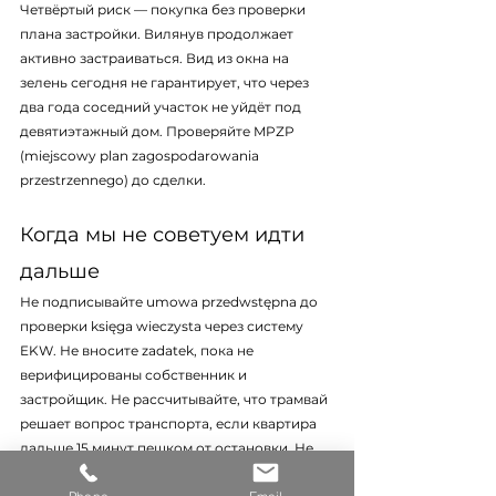
Четвёртый риск — покупка без проверки 
плана застройки. Вилянув продолжает 
активно застраиваться. Вид из окна на 
зелень сегодня не гарантирует, что через 
два года соседний участок не уйдёт под 
девятиэтажный дом. Проверяйте MPZP 
(miejscowy plan zagospodarowania 
przestrzennego) до сделки.
Когда мы не советуем идти 
дальше
Не подписывайте umowa przedwstępna до 
проверки księga wieczysta через систему 
EKW. Не вносите zadatek, пока не 
верифицированы собственник и 
застройщик. Не рассчитывайте, что трамвай 
решает вопрос транспорта, если квартира 
дальше 15 минут пешком от остановки. Не 
игнорируйте ежемесячный czynsz при 