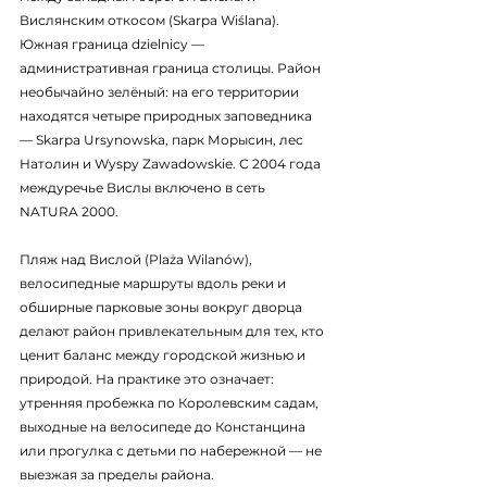
Вислянским откосом (Skarpa Wiślana). 
Южная граница dzielnicy — 
административная граница столицы. Район 
необычайно зелёный: на его территории 
находятся четыре природных заповедника 
— Skarpa Ursynowska, парк Морысин, лес 
Натолин и Wyspy Zawadowskie. С 2004 года 
междуречье Вислы включено в сеть 
NATURA 2000.
Пляж над Вислой (Plaża Wilanów), 
велосипедные маршруты вдоль реки и 
обширные парковые зоны вокруг дворца 
делают район привлекательным для тех, кто 
ценит баланс между городской жизнью и 
природой. На практике это означает: 
утренняя пробежка по Королевским садам, 
выходные на велосипеде до Констанцина 
или прогулка с детьми по набережной — не 
выезжая за пределы района.