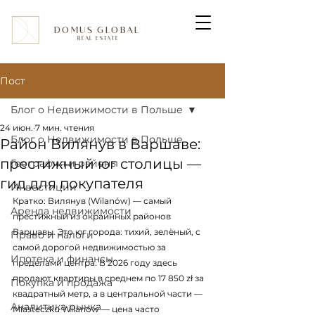
DOMUS GLOBAL
REAL ESTATE
Пост
Блог о Недвижимости в Польше
24 июн.
7 мин. чтения
Блог о Недвижимости в Польше
Район Вилянув в Варшаве:
престижный юг столицы —
География и районы
гид для покупателя
Инвестиции
Кратко: Вилянув (Wilanów) — самый 
Аренда недвижимости
престижный из окраинных районов 
Варшавы. Это юг города: тихий, зелёный, с 
Право и налоги
самой дорогой недвижимостью за 
Ипотека и финансы
пределами центра. В 2026 году здесь 
продают квартиры в среднем по 17 850 zł за 
Покупка и продажа
квадратный метр, а в центральной части — 
Аналитика рынка
Miasteczku Wilanów — цена часто 