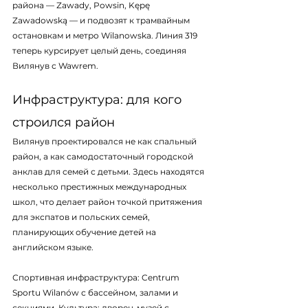
района — Zawady, Powsin, Kępę 
Zawadowską — и подвозят к трамвайным 
остановкам и метро Wilanowska. Линия 319 
теперь курсирует целый день, соединяя 
Вилянув с Wawrem.
Инфраструктура: для кого 
строился район
Вилянув проектировался не как спальный 
район, а как самодостаточный городской 
анклав для семей с детьми. Здесь находятся 
несколько престижных международных 
школ, что делает район точкой притяжения 
для экспатов и польских семей, 
планирующих обучение детей на 
английском языке.
Спортивная инфраструктура: Centrum 
Sportu Wilanów с бассейном, залами и 
секциями. Культура: дворец-музей с 