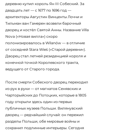
деревню купил король Ян III Собеский. За 
двадцать лет — с 1677 по 1696 год — 
архитекторы Августин Винценты Лоччи и 
Тильман ван Гамерен возвели барочный 
дворец и костёл Святой Анны. Название Villa 
Nova («Новая вилла») скоро 
полонизировалось в Wilanów — в отличие 
от соседней Stara Wieś («Старой деревни»). 
Дворец стал летней резиденцией короля и 
конечной точкой Королевского тракта, 
ведущего от Старого города.
После смерти Собеского дворец переходил 
из рук в руки — от магнатов Сенявских и 
Чарторыйских до Потоцких, которые в 1805 
году открыли здесь один из первых 
публичных музеев Польши. Вилянувский 
дворец — редчайший случай: он пережил 
разделы Польши, обе мировые войны и 
сохранил подлинные интерьеры. Сегодня 