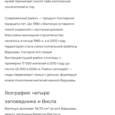
музей принимает около трёх миллионов 
посетителей в год.
Современный район — продукт последних 
тридцати лет. До 1990-х Вилянув оставался 
тихой окраиной с частными домами. 
Массовое жилищное строительство 
началось в конце 1990-х, а в 2002 году 
территория стала самостоятельной dzielnicą 
Варшавы. Сегодня это самый 
быстрорастущий район столицы: с 
примерно 17 000 жителей в 2010 году до 
почти 45 000 в 2026-м. Район молодеет — 
сюда переезжают семьи с детьми, формируя 
новое поколение жителей южной Варшавы.
География: четыре 
заповедника и Висла
Вилянув занимает 36,73 км² на юге Варшавы, 
между западным берегом Вислы и 