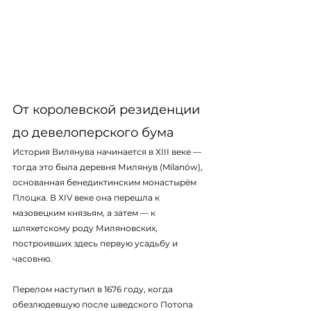
От королевской резиденции 
до девелоперского бума
История Вилянува начинается в XIII веке — 
тогда это была деревня Милянув (Milanów), 
основанная бенедиктинским монастырём 
Плоцка. В XIV веке она перешла к 
мазовецким князьям, а затем — к 
шляхетскому роду Миляновских, 
построивших здесь первую усадьбу и 
часовню.
Перелом наступил в 1676 году, когда 
обезлюдевшую после шведского Потопа 