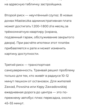
на адресную табличку застройщика.
Второй риск — неучтённый czynsz. В новых 
домах Miasteczka административная плата 
может достигать 1 200–1 800 zł в месяц за 
трёхкомнатную квартиру (охрана, 
подземный гараж, обслуживание закрытого 
двора). При расчёте ипотеки этот платёж 
прибавляется к рате и может изменить 
картину доступности.
Третий риск — транспортная 
самоуверенность. Трамвай решил проблему 
только для тех, кто живёт в радиусе 10–12 
минут пешком от остановок. Для жителей 
Zawad, Powsina или Kępy Zawadowskiej 
ежедневная дорога до центра — это по-
прежнему автобус плюс пересадка, около 
45–55 минут.