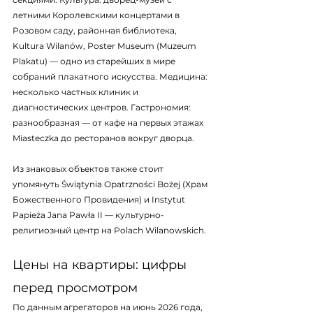
летними Королевскими концертами в 
Розовом саду, районная библиотека, 
Kulturа Wilanów, Poster Museum (Muzeum 
Plakatu) — одно из старейших в мире 
собраний плакатного искусства. Медицина: 
несколько частных клиник и 
диагностических центров. Гастрономия: 
разнообразная — от кафе на первых этажах 
Miasteczka до ресторанов вокруг дворца.
Из знаковых объектов также стоит 
упомянуть Świątynia Opatrzności Bożej (Храм 
Божественного Провидения) и Instytut 
Papieża Jana Pawła II — культурно-
религиозный центр на Polach Wilanowskich.
Цены на квартиры: цифры 
перед просмотром
По данным агрегаторов на июнь 2026 года, 