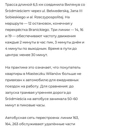
Трасса длиной 6,5 км соединила Вилянув со 
Śródmieściem через ul. Belwederską, Jana III 
Sobieskiego и al. Rzeczypospolitej. На 
маршруте — 12 остановок, конечная у 
перекрёстка Branickiego. Три линии — 14, 16 
и 19 — обеспечивают частоту движения 
каждые 2 минуты в час пик, 3 минуты днём и 
4 минуты по выходным. Время в пути до 
центра: менее 30 минут.
На практике это означает, что покупатель 
квартиры в Miasteczku Wilanów больше не 
привязан к автомобилю для ежедневных 
поездок на работу. Для сравнения: до 
запуска трамвая утренняя дорога до 
Śródmieścia на автобусе занимала 50–60 
минут в пиковые часы.
Автобусная сеть перестроена: линии 163, 
164, 263 обслуживают удалённые части 