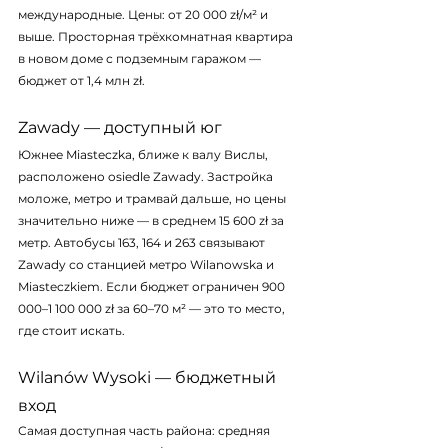
международные. Цены: от 20 000 zł/м² и 
выше. Просторная трёхкомнатная квартира 
в новом доме с подземным гаражом — 
бюджет от 1,4 млн zł.
Zawady — доступный юг
Южнее Miasteczka, ближе к валу Вислы, 
расположено osiedle Zawady. Застройка 
моложе, метро и трамвай дальше, но цены 
значительно ниже — в среднем 15 600 zł за 
метр. Автобусы 163, 164 и 263 связывают 
Zawady со станцией метро Wilanowska и 
Miasteczkiem. Если бюджет ограничен 900 
000–1 100 000 zł за 60–70 м² — это то место, 
где стоит искать.
Wilanów Wysoki — бюджетный 
вход
Самая доступная часть района: средняя 