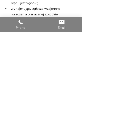
błędu jest wysoki;
wynajmujący zgłasza wzajemne 
roszczenia o znacznej szkodzie;
umowa najmu nie istnieje lub jest 
sporządzona z rażącymi naruszeniami;
Phone
Email
wynajmującym jest spółka (osoba prawna) 
z etatowym prawnikiem;
jesteś cudzoziemcem bez doświadczenia 
w kontaktach z polskim wymiarem 
sprawiedliwości.
W takich przypadkach rozsądnie jest 
skonsultować się z prawnikiem przed 
wysłaniem pierwszego wezwania. DOMUS 
GLOBAL pomaga klientom w przygotowaniu 
stanowiska prawnego i towarzyszy w sporze 
na każdym etapie: od ugody przedsądowej po 
reprezentację przed sądem.
FAQ: najczęstsze pytania 