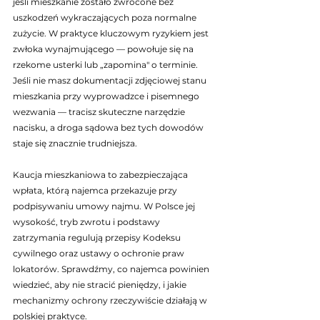
jeśli mieszkanie zostało zwrócone bez 
uszkodzeń wykraczających poza normalne 
zużycie. W praktyce kluczowym ryzykiem jest 
zwłoka wynajmującego — powołuje się na 
rzekome usterki lub „zapomina" o terminie. 
Jeśli nie masz dokumentacji zdjęciowej stanu 
mieszkania przy wyprowadzce i pisemnego 
wezwania — tracisz skuteczne narzędzie 
nacisku, a droga sądowa bez tych dowodów 
staje się znacznie trudniejsza.
Kaucja mieszkaniowa to zabezpieczająca 
wpłata, którą najemca przekazuje przy 
podpisywaniu umowy najmu. W Polsce jej 
wysokość, tryb zwrotu i podstawy 
zatrzymania regulują przepisy Kodeksu 
cywilnego oraz ustawy o ochronie praw 
lokatorów. Sprawdźmy, co najemca powinien 
wiedzieć, aby nie stracić pieniędzy, i jakie 
mechanizmy ochrony rzeczywiście działają w 
polskiej praktyce.