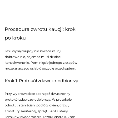
Procedura zwrotu kaucji: krok 
po kroku
Jeśli wynajmujący nie zwraca kaucji 
dobrowolnie, najemca musi działać 
konsekwentnie. Pominięcie jednego z etapów 
może znacząco osłabić pozycję przed sądem.
Krok 1: Protokół zdawczo-odbiorczy
Przy wyprowadzce sporządź dwustronny 
protokół zdawczo-odbiorczy. W protokole 
odnotuj: stan ścian, podłóg, okien, drzwi, 
armatury sanitarnej, sprzętu AGD, stany 
liczników (wodomierze, liczniki energii). Zrób 