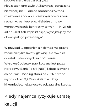
sądowa kieruje się zasadą „bez 
nieuzasadnionej zwłoki". Zazwyczaj oznacza to 
nie więcej niż 30 dni od momentu zwrotu 
mieszkania i podania przez najemcę numeru 
rachunku bankowego. Niektóre umowy 
wprost wskazują konkretny termin — 14, 21 lub 
30 dni. Jeśli taki zapis istnieje, wynajmujący ma 
obowiązek go przestrzegać.
W przypadku opóźnienia najemca ma prawo 
żądać nie tylko kwoty głównej, ale również 
odsetek ustawowych za opóźnienie. 
Wysokość odsetek publikowana jest przez 
Narodowy Bank Polski (NBP) i aktualizowana 
co pół roku. Według stanu na 2026 r. stopa 
wynosi około 11,25% w skali roku. Przy 
kilkumiesięcznej zwłoce to odczuwalna kwota.
Kiedy najemca ryzykuje utratę 
kaucji