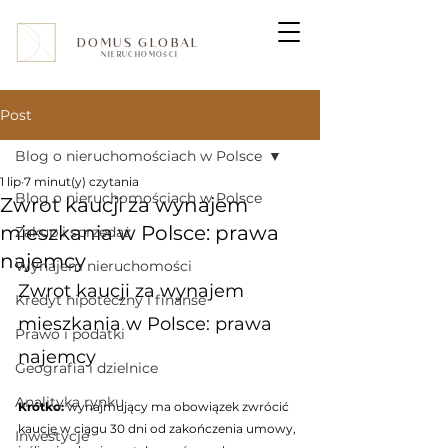
DOMUS GLOBAL
NIERUCHOMOŚCI
Post
Blog o nieruchomościach w Polsce
1 lip
7 minut(y) czytania
Blog o nieruchomościach w Polsce
Zwrot kaucji za wynajem
mieszkania w Polsce: prawa
Zakup i sprzedaż
najemcy
Wynajem nieruchomości
Zwrot kaucji za wynajem 
Kredyt hipoteczny i finanse
mieszkania w Polsce: prawa 
Prawo i podatki
najemcy
Geografia i dzielnice
Analityka rynku
Krótko:
 wynajmujący ma obowiązek zwrócić 
kaucję w ciągu 30 dni od zakończenia umowy, 
Inwestycje