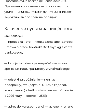
Профилактика всегда дешевле лечения. 
Правильно составленная umowa najmu с 
усиленными защитными пунктами снижает 
вероятность проблем на порядок.
Ключевые пункты защищённого 
договора
— проверка источников дохода арендатора: 
umowa o pracę, kontrakt B2B, wyciąg z konta 
bankowego;
— kaucja zwrotna в размере 1–2 месячных 
арендных плат, хранится у wynajmującego;
— odsetki za opóźnienie — пеня за 
просрочку, стандартно 10–12% в годовом 
исчислении (odsetki ustawowe za opóźnienie 
в 2026 году — около 11,25%);
— adres do korespondencji — исключительно 