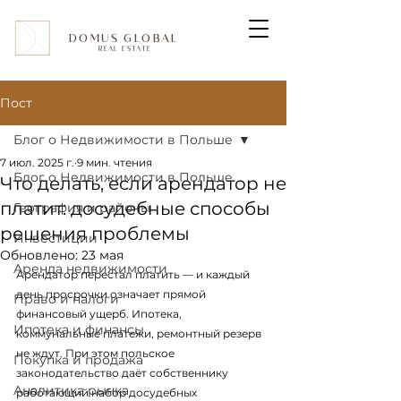
DOMUS GLOBAL
REAL ESTATE
Пост
Блог о Недвижимости в Польше
7 июл. 2025 г.
9 мин. чтения
Блог о Недвижимости в Польше
Что делать, если арендатор не
платит: досудебные способы
География и районы
решения проблемы
Инвестиции
Обновлено:
23 мая
Аренда недвижимости
Арендатор перестал платить — и каждый 
день просрочки означает прямой 
Право и налоги
финансовый ущерб. Ипотека, 
Ипотека и финансы
коммунальные платежи, ремонтный резерв 
не ждут. При этом польское 
Покупка и продажа
законодательство даёт собственнику 
Аналитика рынка
работающий набор досудебных 