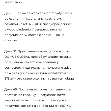
агентством:
День 1. Formalne wezwanie do zapłaty listem 
poleconym — с детальным расчётом, 
ссылкой на art. 455 KC и предупреждением 
о wypowiedzeniu. Арендатор письмо 
получил (potwierdzenie odbioru), но не 
ответил.
День 10. Приглашение арендатора в офис 
DOMUS GLOBAL «для обсуждения графика 
погашения». На встрече арендатор 
согласился подписать harmonogram spłat 
na 4 miesiące с ежемесячным платежом 3 
375 zł — это стало pisemnym uznaniem długu.
День 45. После первого же пропущенного 
платежа по графику — natychmiastowe 
wypowiedzenie umowy najmu без срока 
предупреждения на основании art. 687 KC.