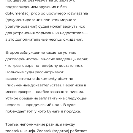
процедура. Без wezwania do zapłaty с 
подтверждением вручения и без 
dokumentacji prób polubownego rozwiązania 
(документирования попыток мирного 
урегулирования) судья может вернуть иск 
для устранения формальных недостатков — 
а это дополнительные месяцы ожидания.
Второе заблуждение касается устных 
договорённостей. Многие владельцы верят, 
что «разговора по телефону достаточно». 
Польские суды рассматривают 
исключительно dokumenty pisemne 
(письменные доказательства). Переписка в 
мессенджере — слабее заказного письма. 
Устное обещание заплатить «на следующей 
неделе» — юридический ноль. В суде 
побеждает тот, у кого бумаги в порядке.
Третье: непонимание разницы между 
zadatek и kaucja. Zadatek (задаток) работает 