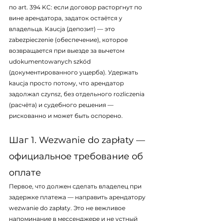
по art. 394 KC: если договор расторгнут по 
вине арендатора, задаток остаётся у 
владельца. Kaucja (депозит) — это 
zabezpieczenie (обеспечение), которое 
возвращается при выезде за вычетом 
udokumentowanych szkód 
(документированного ущерба). Удержать 
kaucja просто потому, что арендатор 
задолжал czynsz, без отдельного rozliczenia 
(расчёта) и судебного решения — 
рискованно и может быть оспорено.
Шаг 1. Wezwanie do zapłaty — 
официальное требование об 
оплате
Первое, что должен сделать владелец при 
задержке платежа — направить арендатору 
wezwanie do zapłaty. Это не вежливое 
напоминание в мессенджере и не устный 