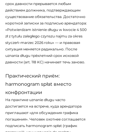
срок давности прерывается любым 
действием должника, подтверждающим 
существование обязательства. Достаточно 
короткой записки за подписью арендатора: 
«Potwierdzam istnienie długu w kwocie 4 500 
zł z tytułu zaległego czynszu najmu za okres 
styczeń–marzec 2026 roku» — и правовая 
ситуация меняется радикально. После 
uznania długu трёхлетний срок исковой 
давности (art. 118 KC) начинает течь заново.
Практический приём: 
harmonogram spłat вместо 
конфронтации
На практике uznanie długu часто 
достигается на встрече, куда арендатора 
приглашают «для обсуждения графика 
погашения». Человек охотнее соглашается 
подписать harmonogram spłat (график 