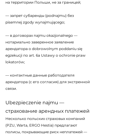
на территории Польши, не за границей;
— запрет субаренды (podnajmu) без 
pisemnej zgody wynajmującego;
— в договорах najmu okazjonalnego — 
нотариально заверенное заявление 
арендатора о dobrowolnym poddaniu się 
egzekucji по art. 6a Ustawy o ochronie praw 
lokatorów;
— контактные данные работодателя 
арендатора (с его согласия) для экстренной 
связи.
Ubezpieczenie najmu — 
страхование арендных платежей
Несколько польских страховых компаний 
(PZU, Warta, ERGO Hestia) предлагают 
полисы, покрывающие риск неплатежей — 