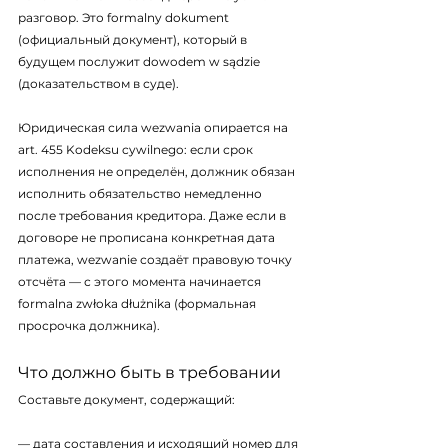
разговор. Это formalny dokument 
(официальный документ), который в 
будущем послужит dowodem w sądzie 
(доказательством в суде).
Юридическая сила wezwania опирается на 
art. 455 Kodeksu cywilnego: если срок 
исполнения не определён, должник обязан 
исполнить обязательство немедленно 
после требования кредитора. Даже если в 
договоре не прописана конкретная дата 
платежа, wezwanie создаёт правовую точку 
отсчёта — с этого момента начинается 
formalna zwłoka dłużnika (формальная 
просрочка должника).
Что должно быть в требовании
Составьте документ, содержащий:
— дата составления и исходящий номер для 