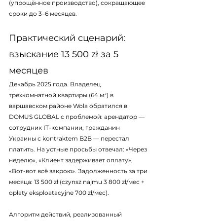
(упрощённое производство), сокращающее 
сроки до 3–6 месяцев.
Практический сценарий: 
взыскание 13 500 zł за 5 
месяцев
Декабрь 2025 года. Владелец 
трёхкомнатной квартиры (64 м²) в 
варшавском районе Wola обратился в 
DOMUS GLOBAL с проблемой: арендатор — 
сотрудник IT-компании, гражданин 
Украины с kontraktem B2B — перестал 
платить. На устные просьбы отвечал: «Через 
неделю», «Клиент задерживает оплату», 
«Вот-вот всё закрою». Задолженность за три 
месяца: 13 500 zł (czynsz najmu 3 800 zł/мес + 
opłaty eksploatacyjne 700 zł/мес).
Алгоритм действий, реализованный 