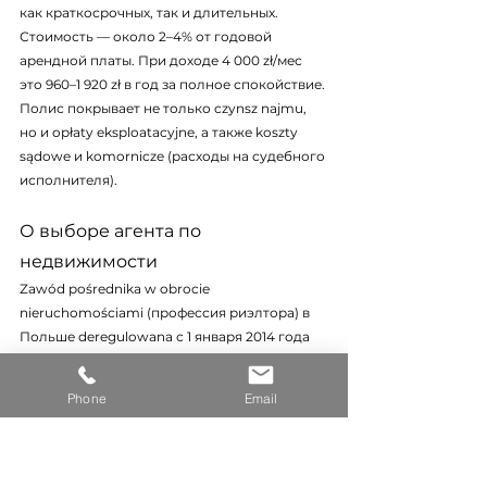
как краткосрочных, так и длительных. 
Стоимость — около 2–4% от годовой 
арендной платы. При доходе 4 000 zł/мес 
это 960–1 920 zł в год за полное спокойствие. 
Полис покрывает не только czynsz najmu, 
но и opłaty eksploatacyjne, а также koszty 
sądowe и komornicze (расходы на судебного 
исполнителя).
О выборе агента по 
недвижимости
Zawód pośrednika w obrocie 
nieruchomościami (профессия риэлтора) в 
Польше deregulowana с 1 января 2014 года 
(Dz.U. 2014 poz. 768). Государственная 
лицензия не требуется и не существует. При 
Phone
Email
выборе специалиста ориентируйтесь на 
реальные критерии: стаж работы на рынке, 
наличие добровольного страхования OC, 
отзывы клиентов на Google Maps и 