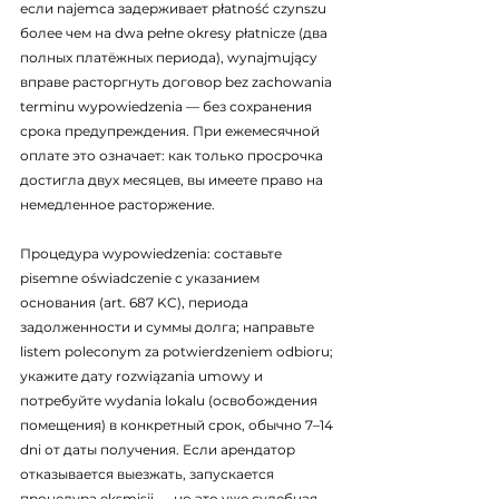
если najemca задерживает płatność czynszu 
более чем на dwa pełne okresy płatnicze (два 
полных платёжных периода), wynajmujący 
вправе расторгнуть договор bez zachowania 
terminu wypowiedzenia — без сохранения 
срока предупреждения. При ежемесячной 
оплате это означает: как только просрочка 
достигла двух месяцев, вы имеете право на 
немедленное расторжение.
Процедура wypowiedzenia: составьте 
pisemne oświadczenie с указанием 
основания (art. 687 KC), периода 
задолженности и суммы долга; направьте 
listem poleconym za potwierdzeniem odbioru; 
укажите дату rozwiązania umowy и 
потребуйте wydania lokalu (освобождения 
помещения) в конкретный срок, обычно 7–14 
dni от даты получения. Если арендатор 
отказывается выезжать, запускается 
процедура eksmisji — но это уже судебная 