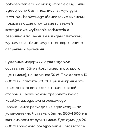
potwierdzeniami odbioru; uznanie długu или 
ugodę, если были подписаны; wyciągi z 
rachunku bankowego (банковские выписки), 
показывающие отсутствие платежей; 
szczegółowe wyliczenie zadłużenia с 
разбивкой по месяцам и видам платежей; 
wypowiedzenie umowy с подтверждением 
отправки и вручения.
Судебные издержки: opłata sądowa 
составляет 5% wartości przedmiotu sporu 
(цены иска), но не менее 30 zł. При долге в 10 
000 zł вы платите 500 zł. При выигрыше эти 
расходы взыскиваются с проигравшей 
стороны. Также можно требовать zwrot 
kosztów zastępstwa procesowego 
(возмещение расходов на адвоката) — по 
установленной ставке, обычно 900–1 800 zł в 
зависимости от суммы иска. Для сумм до 20 
000 zł возможно postępowanie uproszczone 