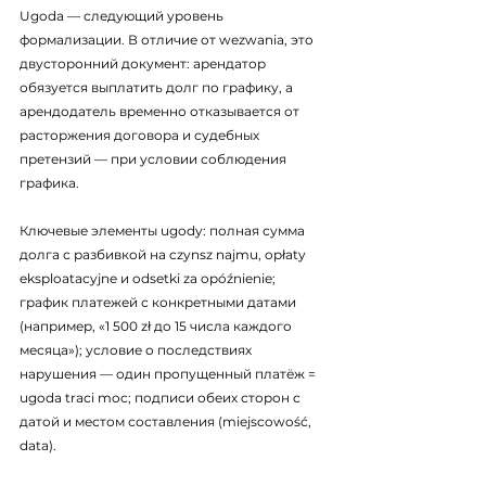
Ugoda — следующий уровень 
формализации. В отличие от wezwania, это 
двусторонний документ: арендатор 
обязуется выплатить долг по графику, а 
арендодатель временно отказывается от 
расторжения договора и судебных 
претензий — при условии соблюдения 
графика.
Ключевые элементы ugody: полная сумма 
долга с разбивкой на czynsz najmu, opłaty 
eksploatacyjne и odsetki za opóźnienie; 
график платежей с конкретными датами 
(например, «1 500 zł до 15 числа каждого 
месяца»); условие о последствиях 
нарушения — один пропущенный платёж = 
ugoda traci moc; подписи обеих сторон с 
датой и местом составления (miejscowość, 
data).