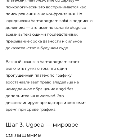
платежей), чем wezwanie do zapłaty — 
психологически это воспринимается как 
поиск решения, а не конфронтация. Но 
юридически harmonogram spłat с подписью 
должника — это именно uznanie długu со 
всеми вытекающими последствиями: 
прерывание срока давности и сильное 
доказательство в будущем суде.
Важный нюанс: в harmonogram стоит 
включить пункт о том, что один 
пропущенный платёж по графику 
восстанавливает право владельца на 
немедленное обращение в sąd без 
дополнительных wezwań. Это 
дисциплинирует арендатора и экономит 
время при срыве графика.
Шаг 3. Ugoda — мировое 
соглашение