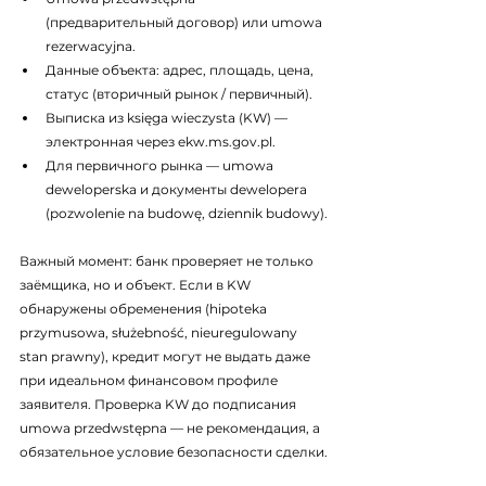
(предварительный договор) или umowa 
rezerwacyjna.
Данные объекта: адрес, площадь, цена, 
статус (вторичный рынок / первичный).
Выписка из księga wieczysta (KW) — 
электронная через ekw.ms.gov.pl.
Для первичного рынка — umowa 
deweloperska и документы dewelopera 
(pozwolenie na budowę, dziennik budowy).
Важный момент: банк проверяет не только 
заёмщика, но и объект. Если в KW 
обнаружены обременения (hipoteka 
przymusowa, służebność, nieuregulowany 
stan prawny), кредит могут не выдать даже 
при идеальном финансовом профиле 
заявителя. Проверка KW до подписания 
umowa przedwstępna — не рекомендация, а 
обязательное условие безопасности сделки.