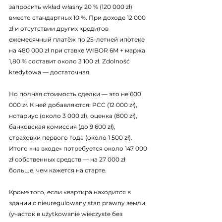
запросить wkład własny 20 % (120 000 zł) 
вместо стандартных 10 %. При доходе 12 000 
zł и отсутствии других кредитов 
ежемесячный платёж по 25-летней ипотеке 
на 480 000 zł при ставке WIBOR 6M + маржа 
1,80 % составит около 3 100 zł. Zdolność 
kredytowa — достаточная.
Но полная стоимость сделки — это не 600 
000 zł. К ней добавляются: PCC (12 000 zł), 
нотариус (около 3 000 zł), оценка (800 zł), 
банковская комиссия (до 9 600 zł), 
страховки первого года (около 1 500 zł). 
Итого «на входе» потребуется около 147 000 
zł собственных средств — на 27 000 zł 
больше, чем кажется на старте.
Кроме того, если квартира находится в 
здании с nieuregulowany stan prawny земли 
(участок в użytkowanie wieczyste без 