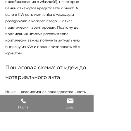
преобразования в własność), некоторые 
банки откажутся кредитовать объект. А 
если в KW есть wzmianka o wszczęciu 
postępowania komorniczego — отказ 
практически гарантирован. Поэтому до 
подписания umowa przedwstępna 
критически важно получить актуальную 
выписку из KW и проанализировать её с 
юристом.
Пошаговая схема: от идеи до 
нотариального акта
Ниже — реалистичная последовательность 
шагов для иностранца, планирующего 
ипотеку в Польше. Длительность каждого 
Phone
Email
этапа зависит от конкретной ситуации, но 
общий горизонт от начала подготовки до 
подписания aktu notarialnego редко 
укладывается менее чем в 3–4 месяца.