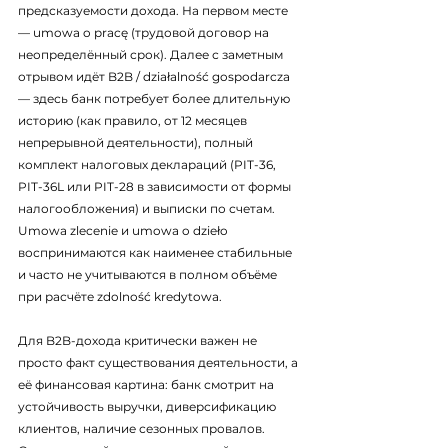
предсказуемости дохода. На первом месте 
— umowa o pracę (трудовой договор на 
неопределённый срок). Далее с заметным 
отрывом идёт B2B / działalność gospodarcza 
— здесь банк потребует более длительную 
историю (как правило, от 12 месяцев 
непрерывной деятельности), полный 
комплект налоговых деклараций (PIT-36, 
PIT-36L или PIT-28 в зависимости от формы 
налогообложения) и выписки по счетам. 
Umowa zlecenie и umowa o dzieło 
воспринимаются как наименее стабильные 
и часто не учитываются в полном объёме 
при расчёте zdolność kredytowa.
Для B2B-дохода критически важен не 
просто факт существования деятельности, а 
её финансовая картина: банк смотрит на 
устойчивость выручки, диверсификацию 
клиентов, наличие сезонных провалов. 