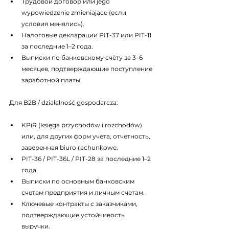
Трудовой договор или jego 
wypowiedzenie zmieniające (если 
условия менялись).
Налоговые декларации PIT-37 или PIT-11 
за последние 1–2 года.
Выписки по банковскому счёту за 3–6 
месяцев, подтверждающие поступление 
заработной платы.
Для B2B / działalność gospodarcza:
KPiR (księga przychodów i rozchodów) 
или, для других форм учёта, отчётность, 
заверенная biuro rachunkowe.
PIT-36 / PIT-36L / PIT-28 за последние 1–2 
года.
Выписки по основным банковским 
счетам предприятия и личным счетам.
Ключевые контракты с заказчиками, 
подтверждающие устойчивость 
выручки.