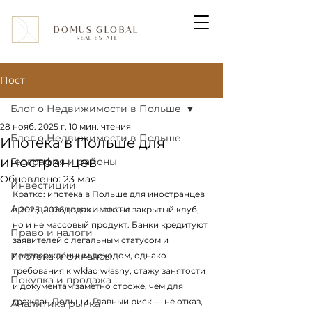
DOMUS GLOBAL
REAL ESTATE
Пост
Блог о Недвижимости в Польше
28 нояб. 2025 г.
10 мин. чтения
Блог о Недвижимости в Польше
Ипотека в Польше для
иностранцев
География и районы
Обновлено:
23 мая
Инвестиции
Кратко: ипотека в Польше для иностранцев 
Аренда недвижимости
в 2025–2026 годах — это не закрытый клуб, 
но и не массовый продукт. Банки кредитуют 
Право и налоги
заявителей с легальным статусом и 
Ипотека и финансы
подтверждённым доходом, однако 
требования к wkład własny, стажу занятости 
Покупка и продажа
и документам заметно строже, чем для 
граждан Польши. Главный риск — не отказ, 
Аналитика рынка