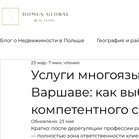
DOMUS GLOBAL
REAL ESTATE
Блог о Недвижимости в Польше
География и ра
23 мар.
7 мин. чтения
Право и налоги
Ипотека и финансы
Пок
Услуги многояз
Варшаве: как вы
компетентного 
Обновлено:
23 мая
Кратко: после дерегуляции профессии ри
— полностью зона ответственности клиент