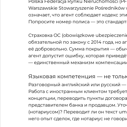
Polska Federacja Rynku Nieruchomości (
Warszawskie Stowarzyszenie Pośredników 
означает, что агент соблюдает кодекс эти
Попросите номер полиса — это стандартн
Страховка OC (obowiązkowe ubezpieczenie 
обязательной по закону с 2014 года, но
её добровольно. Сумма покрытия — обычно
агент допустит ошибку, которая приведё
— единственный механизм компенсации
Языковая компетенция — не толь
Разговорный английский или русский — 
Работа с иностранным клиентом требует
концепции, переводить пункты договора 
представителем банка и продавцом. Уточн
(нотариусом)? Переводит ли он текст um
него опыт сделок, где нотариус не говор