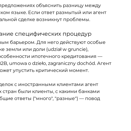
х предложениях объяснить разницу между 
йском языке. Если ответ размытый или агент 
еальной сделке возникнут проблемы.
нание специфических процедур
вым барьером. Для него действуют особые 
 земли или доли (udział w gruncie), 
 особенности ипотечного кредитования — 
B, umowa o dzieło, zagraniczny dochód. Агент 
ожет упустить критический момент.
делок с иностранными клиентами агент 
х стран были клиенты, с какими банками 
щие ответы ("много", "разные") — повод 