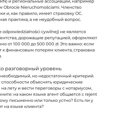
PFRN) и региональные ассоциации, например 
w Obrocie Nieruchomościami. Членство 
ки и, как правило, имеет страховку OC. 
ая практика, а не неудобный вопрос.
odpowiedzialności cywilnej) не является 
 агентства, дорожащие репутацией, оформляют 
 от 100 000 до 500 000 zł. Это важно: если 
т к финансовым потерям клиента, страховка 
.
ко разговорный уровень
необходимый, но недостаточный критерий. 
 способности объяснять юридические 
на лету и вести переговоры с нотариусом, 
ите: на каком языке агент общается с rejent 
owy письменно или только устно? Есть ли у 
ит на языке клиента?