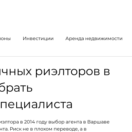
йоны
Инвестиции
Аренда недвижимости
упка и продажа
Аналитика рынка
ычных риэлторов в
брать
специалиста
элтора в 2014 году выбор агента в Варшаве 
а. Риск не в плохом переводе, а в 