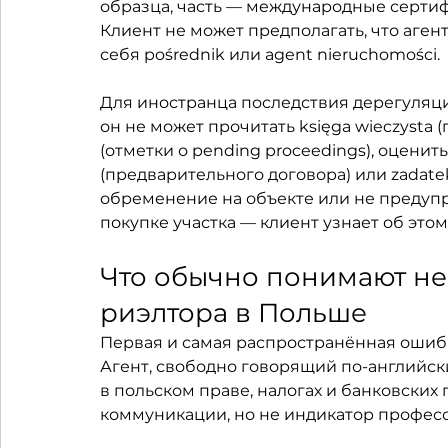
образца, часть — международные сертифи
Клиент не может предполагать, что агент
себя pośrednik или agent nieruchomości.
Для иностранца последствия дерегуляци
он не может прочитать księga wieczysta 
(отметки о pending proceedings), оценит
(предварительного договора) или zadatek 
обременение на объекте или не предупр
покупке участка — клиент узнает об этом,
Что обычно понимают не
риэлтора в Польше
Первая и самая распространённая ошибк
Агент, свободно говорящий по-английски
в польском праве, налогах и банковских 
коммуникации, но не индикатор профес