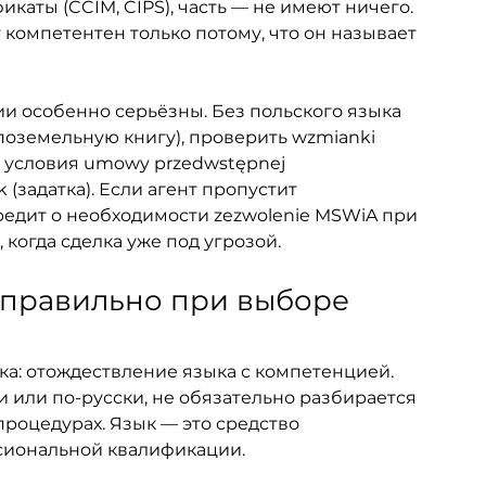
каты (CCIM, CIPS), часть — не имеют ничего. 
 компетентен только потому, что он называет 
и особенно серьёзны. Без польского языка 
(поземельную книгу), проверить wzmianki 
ь условия umowy przedwstępnej 
(задатка). Если агент пропустит 
едит о необходимости zezwolenie MSWiA при 
 когда сделка уже под угрозой.
правильно при выборе 
а: отождествление языка с компетенцией. 
 или по-русски, не обязательно разбирается 
процедурах. Язык — это средство 
сиональной квалификации.