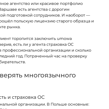
пное агентство или красивое портфолио 
Варшаве есть агентства с дорогим 
й подготовкой сотрудников. И наоборот — 
рошёл польскую лицензию старого образца и 
те рынка.
Клиент торопится заключить umowa 
верив, есть ли у агента страховка OC 
он в профессиональной организации и сколько 
ледний год. Потраченный час на проверку 
бирательств.
верять многоязычного 
ь и страховка OC
нальной организации. В Польше основные: 