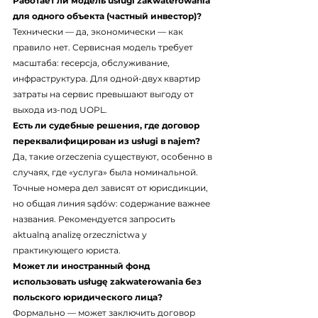
Работает ли модель usługi zakwaterowania 
для одного объекта (частный инвестор)?
Технически — да, экономически — как 
правило нет. Сервисная модель требует 
масштаба: recepcja, обслуживание, 
инфраструктура. Для одной-двух квартир 
затраты на сервис превышают выгоду от 
выхода из-под UOPL.
Есть ли судебные решения, где договор 
переквалифицирован из usługi в najem?
Да, такие orzeczenia существуют, особенно в 
случаях, где «услуга» была номинальной. 
Точные номера дел зависят от юрисдикции, 
но общая линия sądów: содержание важнее 
названия. Рекомендуется запросить 
aktualną analizę orzecznictwa у 
практикующего юриста.
Может ли иностранный фонд 
использовать usługę zakwaterowania без 
польского юридического лица?
Формально — может заключить договор 