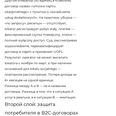
Другой оператор (50 единиц в Krakowie): 
договор назван «umowa najmu 
okazjonalnego» с пунктом о «świadczenie 
usług dodatkowych». На практике: уборка — 
«по запросу», ресепшн — отсутствует, 
lokator регистрирует pobyt stały, платёж — 
фиксированный czynsz miesięczny, ключи — 
полный wyłączny доступ. Суд, рассматривая 
wypowiedzenie, переквалифицирует 
договор в najem и применяет UOPL. 
Результат: operator не может выселить 
lokatora с ноября по март, а при наличии 
оснований для lokalu socjalnego — 
повторное рассмотрение. Потеря дохода за 
6+ месяцев на одной единице.
Разница между A и B — не в названии 
договора. Разница в том, что в ситуации A 
услуга реальна, а в ситуации B — имитация.
Второй слой: защита 
потребителя в B2C-договорах