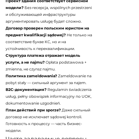
Проект здания соответствует сервисной 
модели?
 Без recepcja, wspólnych przestrzeni 
и обслуживающей инфраструктуры 
аргументировать usługę будет сложно.
Договор проверен польским юристом на 
предмет kwalifikacji sądowej?
 Не только на 
соответствие букве KC, но и на 
устойчивость к переквалификации.
Структура платежа отражает модель 
услуги, а не najmu?
 Opłata podstawowa + 
zmienna, не czynsz najmu.
Политика zameldowania?
 Zameldowanie na 
pobyt stały — сильный аргумент за najem.
B2C-документация?
 Regulamin świadczenia 
usług, pełny obowiązek informacyjny по UOK, 
dokumentowanie uzgodnień.
План действий при sporze?
 Даже сильный 
договор не исключает sądowej kontroli. 
Готовность к процессу — часть бизнес-
модели.