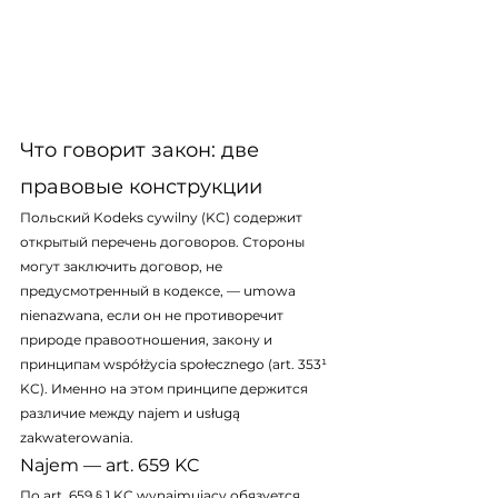
Что говорит закон: две 
правовые конструкции
Польский Kodeks cywilny (KC) содержит 
открытый перечень договоров. Стороны 
могут заключить договор, не 
предусмотренный в кодексе, — umowa 
nienazwana, если он не противоречит 
природе правоотношения, закону и 
принципам współżycia społecznego (art. 353¹ 
KC). Именно на этом принципе держится 
различие между najem и usługą 
zakwaterowania.
Najem — art. 659 KC
По art. 659 § 1 KC wynajmujący обязуется 