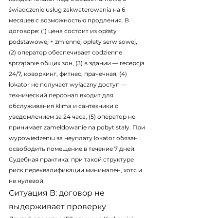
świadczenie usług zakwaterowania на 6 
месяцев с возможностью продления. В 
договоре: (1) цена состоит из opłaty 
podstawowej + zmiennej opłaty serwisowej, 
(2) оператор обеспечивает codzienne 
sprzątanie общих зон, (3) в здании — recepcja 
24/7, коворкинг, фитнес, прачечная, (4) 
lokator не получает wyłączny доступ — 
технический персонал входит для 
обслуживания klima и сантехники с 
уведомлением за 24 часа, (5) оператор не 
принимает zameldowanie na pobyt stały. При 
wypowiedzeniu за неуплату lokator обязан 
освободить помещение в течение 7 дней. 
Судебная практика: при такой структуре 
риск переквалификации минимален, хотя и 
не нулевой.
Ситуация B: договор не 
выдерживает проверку