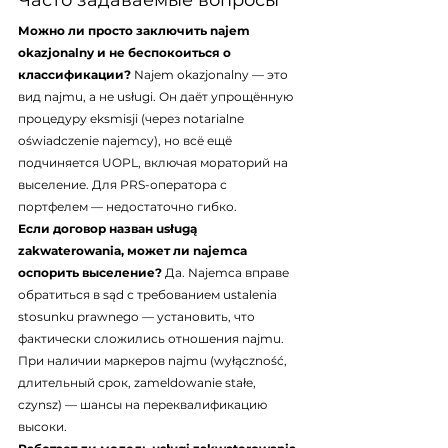
Часто задаваемые вопросы
Можно ли просто заключить najem 
okazjonalny и не беспокоиться о 
классификации?
 Najem okazjonalny — это 
вид najmu, а не usługi. Он даёт упрощённую 
процедуру eksmisji (через notarialne 
oświadczenie najemcy), но всё ещё 
подчиняется UOPL, включая мораторий на 
выселение. Для PRS-оператора с 
портфелем — недостаточно гибко.
Если договор назван usługą 
zakwaterowania, может ли najemca 
оспорить выселение?
 Да. Najemca вправе 
обратиться в sąd с требованием ustalenia 
stosunku prawnego — установить, что 
фактически сложились отношения najmu. 
При наличии маркеров najmu (wyłączność, 
длительный срок, zameldowanie stałe, 
czynsz) — шансы на переквалификацию 
высоки.