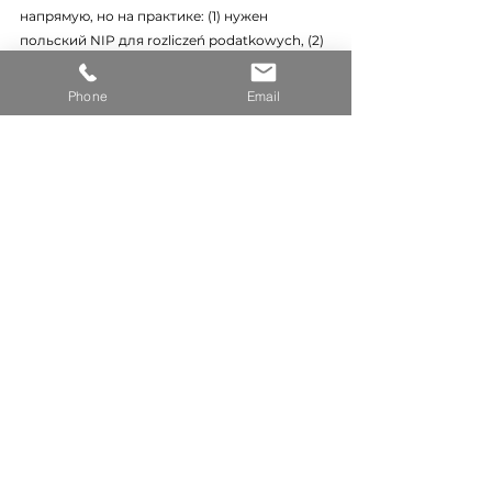
напрямую, но на практике: (1) нужен 
польский NIP для rozliczeń podatkowych, (2) 
spor будет в польском sądzie, (3) для 
операционной деятельности обычно 
Phone
Email
создаётся spółka z o.o. Рекомендуется 
структурировать вход через польское 
юридическое лицо.
Как DOMUS GLOBAL может помочь 
иностранному инвестору в PRS?
 Мы не 
оказываем юридических услуг, но помогаем 
на этапе входа в рынок: подбор объекта под 
сервисную модель, due diligence правового 
статуса nieruchomości, подключение к 
проверенным польским kancelaria prawna, 
специализирующимся на nieruchomości 
komercyjne и PRS. Контакты — в конце 
статьи.
Изменятся ли правила с имплементацией 
EU Energy Performance of Buildings 
Directive (EPBD)?
 EPBD (dyrektywa 