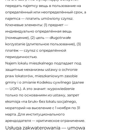
передать najemcy вещь в пользование на 
определённый или неопределённый срок, а 
najemca — платить umówiony czynsz. 
Ключевые элементы: (1) предмет — 
индивидуально определённая вещь 
(помещение), (2) цель — długotrwałe 
korzystanie (длительное пользование), (3) 
платёж — czynsz с определённой 
периодичностью.
Najem lokalu mieszkalnego подпадает под 
защитные механизмы ustawy o ochronie 
praw lokatorów, mieszkaniowym zasobie 
gminy i o zmianie Kodeksu cywilnego (далее 
— UOPL). А это значит: wypowiedzenie 
только по основаниям из ustawy, запрет 
eksmisja «na bruk» без lokalu socjalnego, 
мораторий на выселение с 1 ноября по 31 
марта. Для институционального 
арендодателя — критическое ограничение.
Usługa zakwaterowania — umowa 