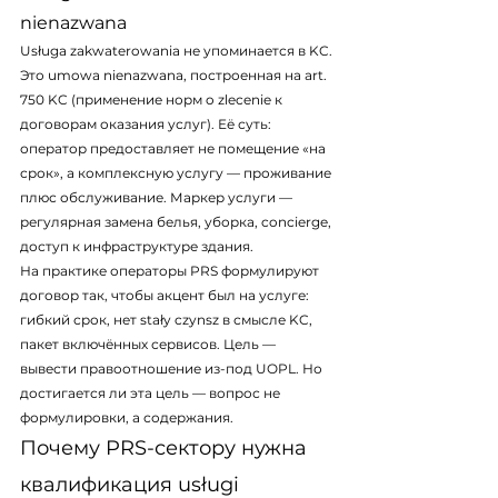
nienazwana
Usługa zakwaterowania не упоминается в KC. 
Это umowa nienazwana, построенная на art. 
750 KC (применение норм o zlecenie к 
договорам оказания услуг). Её суть: 
оператор предоставляет не помещение «на 
срок», а комплексную услугу — проживание 
плюс обслуживание. Маркер услуги — 
регулярная замена белья, уборка, concierge, 
доступ к инфраструктуре здания.
На практике операторы PRS формулируют 
договор так, чтобы акцент был на услуге: 
гибкий срок, нет stały czynsz в смысле KC, 
пакет включённых сервисов. Цель — 
вывести правоотношение из-под UOPL. Но 
достигается ли эта цель — вопрос не 
формулировки, а содержания.
Почему PRS-сектору нужна 
квалификация usługi 