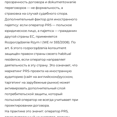
прозрачность договора и dokumentowanie 
переговоров — не формальность, а 
страховка на случай судебного спора.
Дополнительный фактор для иностранного 
najemcy: если оператор PRS — польское 
юридическое лицо, а najemca — гражданин 
другой страны ЕС, применяется 
Rozporządzenie Rzym I (WE nr 593/2008). По 
art. 6 этого rozporządzenia konsument 
защищён правом страны своего habitual 
residence, если оператор направляет 
деятельность в эту страну. Это означает, что 
маркетинг PRS-проекта на иностранную 
аудиторию (сайт на английском/русском, 
таргетинг на зарубежные рынки) может 
активировать дополнительный слой 
потребительской защиты, который 
польский оператор не всегда учитывает при 
проектировании договора.
На практике это значит: оператор PRS, 
ориентированный на экспатов, должен 