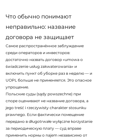
Что обычно понимают 
неправильно: название 
договора не защищает
Самое распространённое заблуждение 
среди операторов и инвесторов: 
достаточно назвать договор «umowa o 
świadczenie usług zakwaterowania» и 
включить пункт об уборке раз в неделю — и 
UOPL больше не применяется. Это опасное 
упрощение.
Польские суды (sądy powszechne) при 
споре оценивают не название договора, а 
jego treść i rzeczywisty charakter stosunku 
prawnego. Если фактически помещение 
передано в długotrwałe wyłączne korzystanie 
за периодическую плату — суд вправе 
применить нормы о najem независимо от 