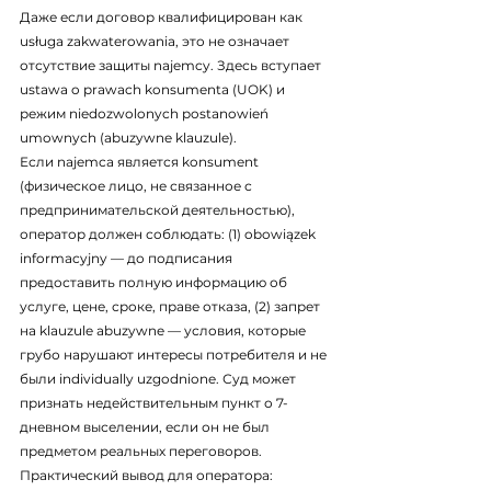
Даже если договор квалифицирован как 
usługa zakwaterowania, это не означает 
отсутствие защиты najemcy. Здесь вступает 
ustawa o prawach konsumenta (UOK) и 
режим niedozwolonych postanowień 
umownych (abuzywne klauzule).
Если najemca является konsument 
(физическое лицо, не связанное с 
предпринимательской деятельностью), 
оператор должен соблюдать: (1) obowiązek 
informacyjny — до подписания 
предоставить полную информацию об 
услуге, цене, сроке, праве отказа, (2) запрет 
на klauzule abuzywne — условия, которые 
грубо нарушают интересы потребителя и не 
были individually uzgodnione. Суд может 
признать недействительным пункт о 7-
дневном выселении, если он не был 
предметом реальных переговоров.
Практический вывод для оператора: 