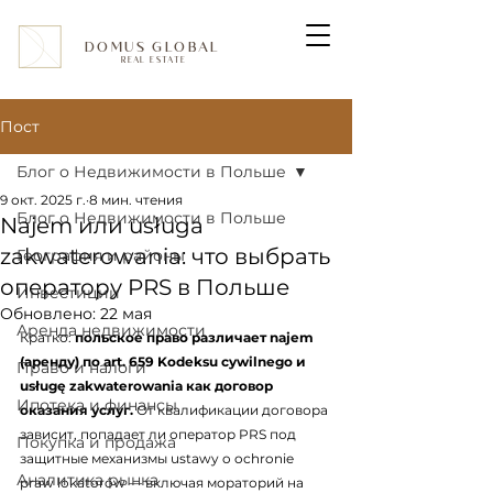
DOMUS GLOBAL
REAL ESTATE
Пост
Блог о Недвижимости в Польше
9 окт. 2025 г.
8 мин. чтения
Блог о Недвижимости в Польше
Najem или usługa
zakwaterowania: что выбрать
География и районы
оператору PRS в Польше
Инвестиции
Обновлено:
22 мая
Аренда недвижимости
Кратко: 
польское право различает najem 
(аренду) по art. 659 Kodeksu cywilnego и 
Право и налоги
usługę zakwaterowania как договор 
Ипотека и финансы
оказания услуг.
 От квалификации договора 
зависит, попадает ли оператор PRS под 
Покупка и продажа
защитные механизмы ustawy o ochronie 
Аналитика рынка
praw lokatorów — включая мораторий на 