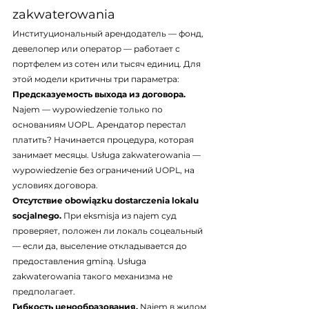
zakwaterowania
Институциональный арендодатель — фонд, 
девелопер или оператор — работает с 
портфелем из сотен или тысяч единиц. Для 
этой модели критичны три параметра:
Предсказуемость выхода из договора.
Najem — wypowiedzenie только по 
основаниям UOPL. Арендатор перестал 
платить? Начинается процедура, которая 
занимает месяцы. Usługa zakwaterowania — 
wypowiedzenie без ограничений UOPL, на 
условиях договора.
Отсутствие obowiązku dostarczenia lokalu 
socjalnego.
 При eksmisja из najem суд 
проверяет, положен ли локаль соцеальный 
— если да, выселение откладывается до 
предоставления gminą. Usługa 
zakwaterowania такого механизма не 
предполагает.
Гибкость ценообразования.
 Najem в жилом 