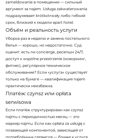
zameldowanie в помещении — сильный 
аргумент за najem. Usługa zakwaterowania 
подразумевает krótkotrwały либо гибкий 
срок, близкий к модели apart hotel.
Объём и реальность услуги
Уборка раз в неделю и замена постельного 
белья — хорошо, но недостаточно. Суд 
оценит: есть ли concierge, ресепшн 24/7, 
доступ к wspólne przestrzenie (коворкинг, 
фитнес), регулярное техническое 
обслуживание? Если «услуга» существует 
только на бумаге — квалификация najem 
практически неизбежна.
Платёж: czynsz или opłata 
serwisowa
Если платёж структурирован как czynsz 
najmu с периодичностью месяц — это 
маркер najmu. Если как opłata za usługę с 
плавающей компонентой, зависящей от 
потреблённых сервисов — ближе к услуге.