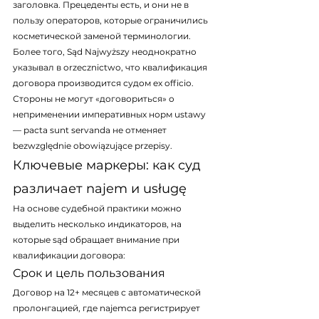
заголовка. Прецеденты есть, и они не в 
пользу операторов, которые ограничились 
косметической заменой терминологии.
Более того, Sąd Najwyższy неоднократно 
указывал в orzecznictwo, что квалификация 
договора производится судом ex officio. 
Стороны не могут «договориться» о 
неприменении императивных норм ustawy 
— pacta sunt servanda не отменяет 
bezwzględnie obowiązujące przepisy.
Ключевые маркеры: как суд 
различает najem и usługę
На основе судебной практики можно 
выделить несколько индикаторов, на 
которые sąd обращает внимание при 
квалификации договора:
Срок и цель пользования
Договор на 12+ месяцев с автоматической 
пролонгацией, где najemca регистрирует 