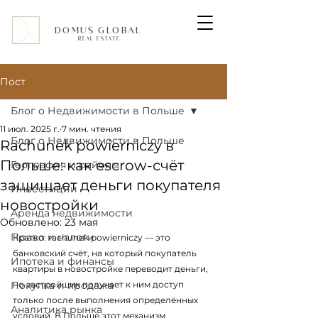
DOMUS GLOBAL
REAL ESTATE
Пост
Блог о Недвижимости в Польше
11 июл. 2025 г.
7 мин. чтения
Блог о Недвижимости в Польше
Rachunek powierniczy в
Польше: как escrow-счёт
География и районы
защищает деньги покупателя
Инвестиции
новостройки
Аренда недвижимости
Обновлено:
23 мая
Право и налоги
Кратко: rachunek powierniczy — это 
банковский счёт, на который покупатель 
Ипотека и финансы
квартиры в новостройке переводит деньги, 
Покупка и продажа
но застройщик получает к ним доступ 
только после выполнения определённых 
Аналитика рынка
условий. В Польше этот механизм 