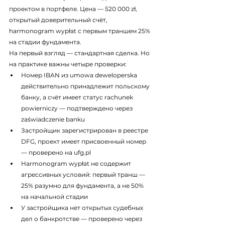
проектом в портфеле. Цена — 520 000 zł, 
открытый доверительный счёт, 
harmonogram wypłat с первым траншем 25% 
на стадии фундамента.
На первый взгляд — стандартная сделка. Но 
на практике важны четыре проверки:
Номер IBAN из umowa deweloperska 
действительно принадлежит польскому 
банку, а счёт имеет статус rachunek 
powierniczy — подтверждено через 
zaświadczenie banku
Застройщик зарегистрирован в реестре 
DFG, проект имеет присвоенный номер 
— проверено на ufg.pl
Harmonogram wypłat не содержит 
агрессивных условий: первый транш — 
25% разумно для фундамента, а не 50% 
на начальной стадии
У застройщика нет открытых судебных 
дел о банкротстве — проверено через 