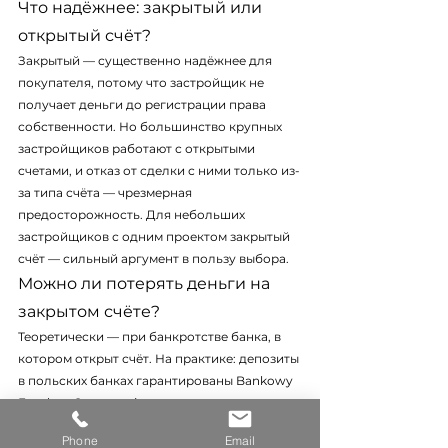
Что надёжнее: закрытый или 
открытый счёт?
Закрытый — существенно надёжнее для 
покупателя, потому что застройщик не 
получает деньги до регистрации права 
собственности. Но большинство крупных 
застройщиков работают с открытыми 
счетами, и отказ от сделки с ними только из-
за типа счёта — чрезмерная 
предосторожность. Для небольших 
застройщиков с одним проектом закрытый 
счёт — сильный аргумент в пользу выбора.
Можно ли потерять деньги на 
закрытом счёте?
Теоретически — при банкротстве банка, в 
котором открыт счёт. На практике: депозиты 
в польских банках гарантированы Bankowy 
Fundusz Gwarancyjny до суммы, 
эквивалентной 100 000 EUR. Если 
Phone
Email
стоимость квартиры превышает этот лимит 