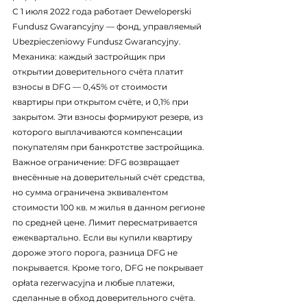
С 1 июля 2022 года работает Deweloperski 
Fundusz Gwarancyjny — фонд, управляемый 
Ubezpieczeniowy Fundusz Gwarancyjny. 
Механика: каждый застройщик при 
открытии доверительного счёта платит 
взносы в DFG — 0,45% от стоимости 
квартиры при открытом счёте, и 0,1% при 
закрытом. Эти взносы формируют резерв, из 
которого выплачиваются компенсации 
покупателям при банкротстве застройщика.
Важное ограничение: DFG возвращает 
внесённые на доверительный счёт средства, 
но сумма ограничена эквивалентом 
стоимости 100 кв. м жилья в данном регионе 
по средней цене. Лимит пересматривается 
ежеквартально. Если вы купили квартиру 
дороже этого порога, разница DFG не 
покрывается. Кроме того, DFG не покрывает 
opłata rezerwacyjna и любые платежи, 
сделанные в обход доверительного счёта.