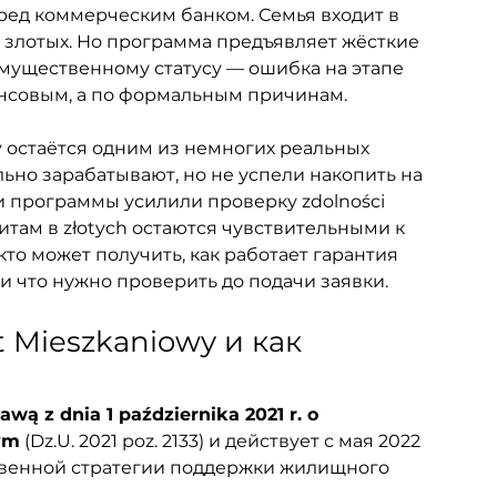
ред коммерческим банком. Семья входит в 
 злотых. Но программа предъявляет жёсткие 
имущественному статусу — ошибка на этапе 
нансовым, а по формальным причинам.
y остаётся одним из немногих реальных 
ьно зарабатывают, но не успели накопить на 
и программы усилили проверку zdolności 
итам в złotych остаются чувствительными к 
о может получить, как работает гарантия 
и что нужно проверить до подачи заявки.
t Mieszkaniowy и как 
awą z dnia 1 października 2021 r. o 
ym
 (Dz.U. 2021 poz. 2133) и действует с мая 2022 
ственной стратегии поддержки жилищного 