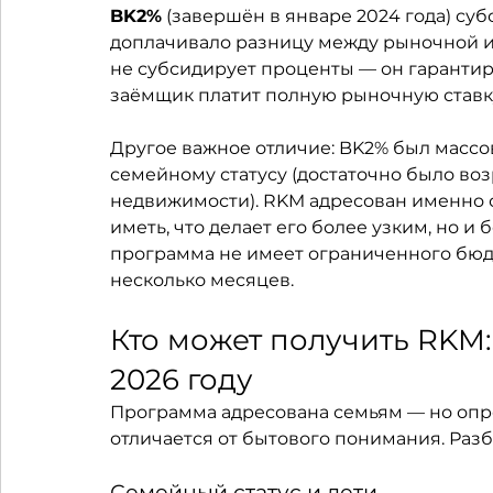
BK2%
 (завершён в январе 2024 года) су
доплачивало разницу между рыночной и л
не субсидирует проценты — он гарантир
заёмщик платит полную рыночную ставку
Другое важное отличие: BK2% был массо
семейному статусу (достаточно было возр
недвижимости). RKM адресован именно с
иметь, что делает его более узким, но 
программа не имеет ограниченного бюдж
несколько месяцев.
Кто может получить RKM:
2026 году
Программа адресована семьям — но опр
отличается от бытового понимания. Раз
Семейный статус и дети