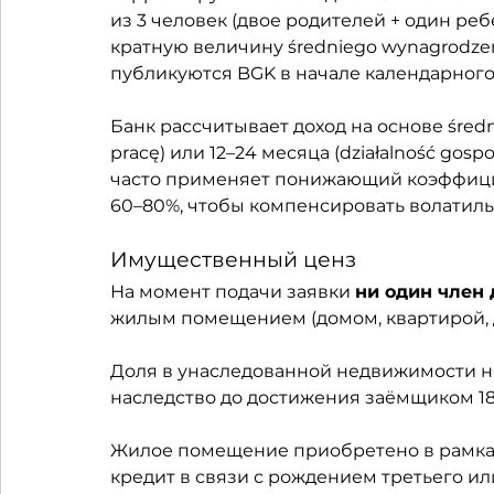
из 3 человек (двое родителей + один реб
кратную величину średniego wynagrodzen
публикуются BGK в начале календарного 
Банк рассчитывает доход на основе średni
pracę) или 12–24 месяца (działalność gosp
часто применяет понижающий коэффици
60–80%, чтобы компенсировать волатиль
Имущественный ценз
На момент подачи заявки 
ни один член
жилым помещением (домом, квартирой, д
Доля в унаследованной недвижимости не
наследство до достижения заёмщиком 18
Жилое помещение приобретено в рамках
кредит в связи с рождением третьего и