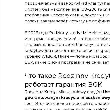
первоначальный взнос (wkład własny) пе
ипотеку без накоплений в 100–200 тысяч
требования к составу семьи, доходам и 
подачи заявки ведёт к отказу не по фи
В 2026 году Rodzinny Kredyt Mieszkaniow
инструментов для семей, которые стабил
первый взнос. При этом банки-участник
kredytowej, а процентные ставки по кред
уровню WIBOR. Ниже — полный разбор: кт
BGK, какие риски программа не снимает 
Что такое Rodzinny Kredy
работает гарантия BGK
Rodzinny Kredyt Mieszkaniowy введён 
Ust
gwarantowanym kredycie mieszkaniow
года. Это часть более широкой государ
строительства, реализуемой через BGK.