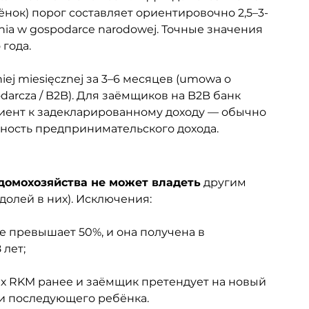
ёнок) порог составляет ориентировочно 2,5–3-
ia w gospodarce narodowej. Точные значения 
года.
ej miesięcznej за 3–6 месяцев (umowa o 
odarcza / B2B). Для заёмщиков на B2B банк 
ент к задекларированному доходу — обычно 
ность предпринимательского дохода.
 домохозяйства не может владеть
 другим 
олей в них). Исключения:
 превышает 50%, и она получена в 
 лет;
 RKM ранее и заёмщик претендует на новый 
ли последующего ребёнка.