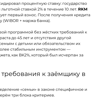
бсидировал процентную ставку: государство 
ьготной ставкой 2% в течение 10 лет. 
RKM
ует первый взнос. После получения кредита 
 (WIBOR + маржа банка).
вой программой без жёстких требований к 
аста до 45 лет и отсутствия другой 
емьям с детьми или обязательством их 
и более стабильным инструментом — 
ета, как BK2%, который был исчерпан за 
 требования к заёмщику в 
еделение «семьи» в законе специфичное и 
берём три блока критериев.