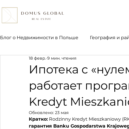
DOMUS GLOBAL
REAL ESTATE
Блог о Недвижимости в Польше
География и ра
18 февр.
9 мин. чтения
Право и налоги
Ипотека и финансы
Пок
Ипотека с «нулем
работает прогр
Kredyt Mieszkani
Обновлено:
23 мая
Кратко:
 Rodzinny Kredyt Mieszkaniowy (RK
гарантия Banku Gospodarstwa Krajoweg