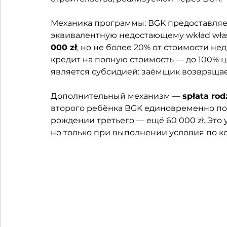
Механика программы: BGK предоставляет
эквивалентную недостающему wkład wła
000 zł
, но не более 20% от стоимости н
кредит на полную стоимость — до 100% ц
является субсидией: заёмщик возвращает
Дополнительный механизм — 
spłata rod
второго ребёнка BGK единовременно пога
рождении третьего — ещё 60 000 zł. Это 
но только при выполнении условия по ко