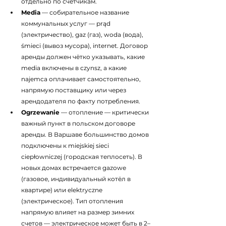
отдельно по счётчикам.
Media
 — собирательное название 
коммунальных услуг — prąd 
(электричество), gaz (газ), woda (вода), 
śmieci (вывоз мусора), internet. Договор 
аренды должен чётко указывать, какие 
media включены в czynsz, а какие 
najemca оплачивает самостоятельно, 
напрямую поставщику или через 
арендодателя по факту потребления.
Ogrzewanie
 — отопление — критически 
важный пункт в польском договоре 
аренды. В Варшаве большинство домов 
подключены к miejskiej sieci 
ciepłowniczej (городская теплосеть). В 
новых домах встречается gazowe 
(газовое, индивидуальный котёл в 
квартире) или elektryczne 
(электрическое). Тип отопления 
напрямую влияет на размер зимних 
счетов — электрическое может быть в 2–