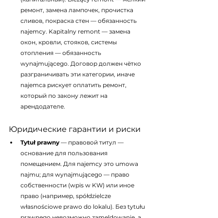
ремонт, замена лампочек, прочистка 
сливов, покраска стен — обязанность 
najemcy. Kapitalny remont — замена 
окон, кровли, стояков, системы 
отопления — обязанность 
wynajmującego. Договор должен чётко 
разграничивать эти категории, иначе 
najemca рискует оплатить ремонт, 
который по закону лежит на 
арендодателе.
Юридические гарантии и риски
Tytuł prawny
 — правовой титул — 
основание для пользования 
помещением. Для najemcy это umowa 
najmu; для wynajmującego — право 
собственности (wpis w KW) или иное 
право (например, spółdzielcze 
własnościowe prawo do lokalu). Без tytułu 
prawnego невозможно zameldowanie, а 