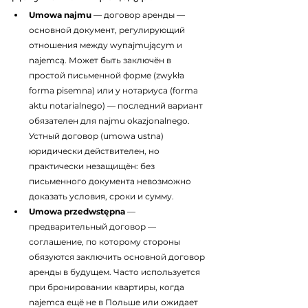
Umowa najmu
 — договор аренды — 
основной документ, регулирующий 
отношения между wynajmującym и 
najemcą. Может быть заключён в 
простой письменной форме (zwykła 
forma pisemna) или у нотариуса (forma 
aktu notarialnego) — последний вариант 
обязателен для najmu okazjonalnego. 
Устный договор (umowa ustna) 
юридически действителен, но 
практически незащищён: без 
письменного документа невозможно 
доказать условия, сроки и сумму.
Umowa przedwstępna
 — 
предварительный договор — 
соглашение, по которому стороны 
обязуются заключить основной договор 
аренды в будущем. Часто используется 
при бронировании квартиры, когда 
najemca ещё не в Польше или ожидает 