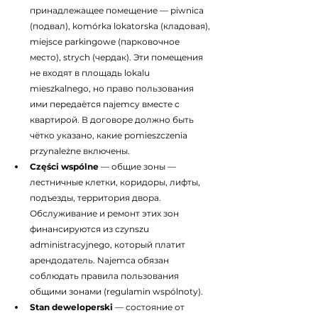
принадлежащее помещение — piwnica 
(подвал), komórka lokatorska (кладовая), 
miejsce parkingowe (парковочное 
место), strych (чердак). Эти помещения 
не входят в площадь lokalu 
mieszkalnego, но право пользования 
ими передаётся najemcy вместе с 
квартирой. В договоре должно быть 
чётко указано, какие pomieszczenia 
przynależne включены.
Części wspólne
 — общие зоны — 
лестничные клетки, коридоры, лифты, 
подъезды, территория двора. 
Обслуживание и ремонт этих зон 
финансируются из czynszu 
administracyjnego, который платит 
арендодатель. Najemca обязан 
соблюдать правила пользования 
общими зонами (regulamin wspólnoty).
Stan deweloperski
 — состояние от 