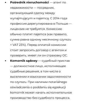
Pośrednik nieruchomości
 — агент по 
недвижимости — посредник, 
организующий сделку между 
wynajmującym и najemcą. С 2014 года 
профессия дерегулирована в Польше — 
лицензия не требуется. Комиссию 
обычно платит najemca (как правило, 
сумма равна одному месячному czynszu 
+ VAT 23%). Перед оплатой комиссии 
стоит запросить договор с агентом и 
проверить, имеет ли он страховку OC.
Komornik sądowy
 — судебный пристав 
— должностное лицо, исполняющее 
судебные решения, в том числе о 
выселении и взыскании задолженности 
по czynszu. При наличии notarialnego 
oświadczenia o poddaniu się egzekucji 
komornik может начать исполнительное 
производство без судебного процесса.