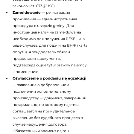
законом (ст. 673 §2 KC).
Zameldowanie
 — регистрация 
проживания — административная 
процедура в urzędzie gminy. Для 
иностранцев наличие zameldowania 
необходимо для получения PESEL и, в 
ряде случаев, для подачи на ВНЖ (karta 
pobytu). Арендодатель обязан 
предоставить документы, 
подтверждающие tytuł prawny najemcy 
к помещению.
Oświadczenie o poddaniu się egzekucji
— заявление о добровольном 
подчинении исполнительному 
производству — документ, заверенный 
нотариально, по которому najemca 
соглашается на принудительное 
выселение без судебного процесса в 
случае нарушения договора. 
Обязательный элемент najmu 