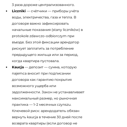
3 раза дороже централизованного.
Liczniki
 — счётчики — приборы учёта 
воды, электричества, газа и тепла. В 
договоре важно зафиксировать 
начальные показания (stany liczników) в 
protokole zdawczo-odbiorczym при 
въезде. Без этой фиксации арендатор 
рискует заплатить за потребление 
предыдущего жильца или за период, 
когда квартира пустовала.
Kaucja
 — депозит — сумма, которую 
najemca вносит при подписании 
договора как гарантию покрытия 
возможного ущерба или 
задолженности. Закон не устанавливает 
максимальный размер, но рыночная 
практика — 1–2 месячных czynszu. 
Ключевой риск: арендодатель обязан 
вернуть kaucja в течение 30 дней после 
возврата квартиры (если договор не 