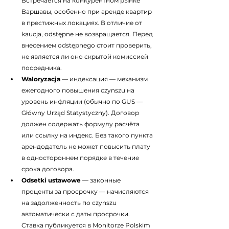
Встречается на конкурентном рынке 
Варшавы, особенно при аренде квартир 
в престижных локациях. В отличие от 
kaucja, odstępne не возвращается. Перед 
внесением odstępnego стоит проверить, 
не является ли оно скрытой комиссией 
посредника.
Waloryzacja
 — индексация — механизм 
ежегодного повышения czynszu на 
уровень инфляции (обычно по GUS — 
Główny Urząd Statystyczny). Договор 
должен содержать формулу расчёта 
или ссылку на индекс. Без такого пункта 
арендодатель не может повысить плату 
в одностороннем порядке в течение 
срока договора.
Odsetki ustawowe
 — законные 
проценты за просрочку — начисляются 
на задолженность по czynszu 
автоматически с даты просрочки. 
Ставка публикуется в Monitorze Polskim 