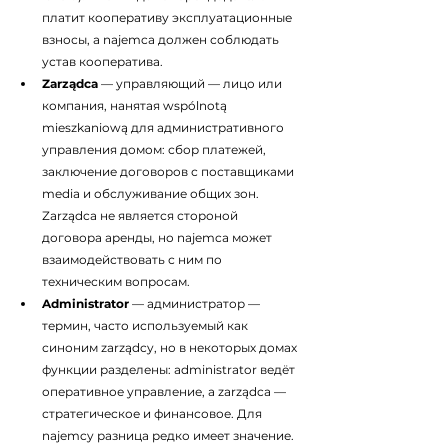
платит кооперативу эксплуатационные 
взносы, а najemca должен соблюдать 
устав кооператива.
Zarządca
 — управляющий — лицо или 
компания, нанятая wspólnotą 
mieszkaniową для административного 
управления домом: сбор платежей, 
заключение договоров с поставщиками 
media и обслуживание общих зон. 
Zarządca не является стороной 
договора аренды, но najemca может 
взаимодействовать с ним по 
техническим вопросам.
Administrator
 — администратор — 
термин, часто используемый как 
синоним zarządcy, но в некоторых домах 
функции разделены: administrator ведёт 
оперативное управление, а zarządca — 
стратегическое и финансовое. Для 
najemcy разница редко имеет значение.