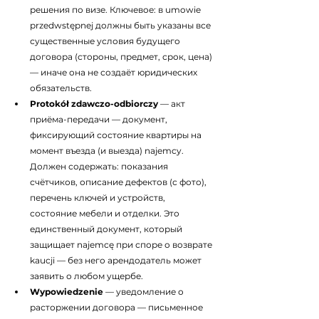
решения по визе. Ключевое: в umowie 
przedwstępnej должны быть указаны все 
существенные условия будущего 
договора (стороны, предмет, срок, цена) 
— иначе она не создаёт юридических 
обязательств.
Protokół zdawczo-odbiorczy
 — акт 
приёма-передачи — документ, 
фиксирующий состояние квартиры на 
момент въезда (и выезда) najemcy. 
Должен содержать: показания 
счётчиков, описание дефектов (с фото), 
перечень ключей и устройств, 
состояние мебели и отделки. Это 
единственный документ, который 
защищает najemcę при споре о возврате 
kaucji — без него арендодатель может 
заявить о любом ущербе.
Wypowiedzenie
 — уведомление о 
расторжении договора — письменное 