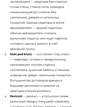
застройщика — квартира без отделки: 
голые стены, стяжка пола, разводка 
коммуникаций до стояков, без 
сантехники, дверей и напольных 
покрытий. Аренда квартиры в stanie 
deweloperskim — редкая практика; 
обычно арендодатель сначала 
выполняет отделку или ищет najemcę, 
готового сделать ремонт в счёт 
арендной платы.
Stan pod klucz
 — состояние «под ключ» 
— квартира, готовая к немедленному 
проживанию: полная отделка, 
сантехника, кухонная мебель и техника, 
освещение, двери, напольные покрытия. 
Большинство договоров аренды в 
Варшаве заключается именно на 
квартиры в stanie pod klucz.
Remont
 — ремонт — в польском праве 
различают bieżący (текущий) и kapitalny 
(капитальный). Bieżący remont — мелкий 