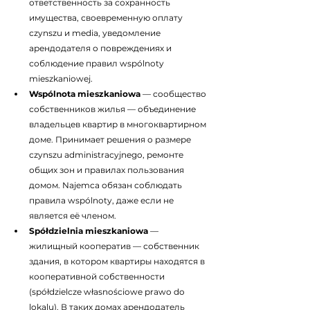
ответственность за сохранность 
имущества, своевременную оплату 
czynszu и media, уведомление 
арендодателя о повреждениях и 
соблюдение правил wspólnoty 
mieszkaniowej.
Wspólnota mieszkaniowa
 — сообщество 
собственников жилья — объединение 
владельцев квартир в многоквартирном 
доме. Принимает решения о размере 
czynszu administracyjnego, ремонте 
общих зон и правилах пользования 
домом. Najemca обязан соблюдать 
правила wspólnoty, даже если не 
является её членом.
Spółdzielnia mieszkaniowa
 — 
жилищный кооператив — собственник 
здания, в котором квартиры находятся в 
кооперативной собственности 
(spółdzielcze własnościowe prawo do 
lokalu). В таких домах арендодатель 