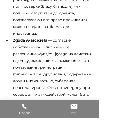
при проверке Straży Granicznej или 
полиции отсутствие документа, 
подтверждающего право проживания, 
может создать проблемы для 
иностранца.
Zgoda właściciela
 — согласие 
собственника — письменное 
разрешение wynajmującego на действия 
najemcy, выходящие за рамки обычного 
пользования: регистрация 
(zameldowanie) других лиц, содержание 
домашних животных, субаренда, 
перепланировка. Отсутствие zgody при 
совершении этих действий может быть 
основанием для wypowiedzenia 
договора — даже если сам договор 
Phone
Email
прямо это не запрещает.
Podnajem
 — субаренда — передача 
najemcą права пользования 
помещением третьему лицу. По 