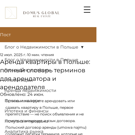
DOMUS GLOBAL
REAL ESTATE
Пост
Блог о Недвижимости в Польше
12 июл. 2025 г.
10 мин. чтения
Блог о Недвижимости в Польше
Аренда квартиры в Польше:
полный словарь терминов
География и районы
для арендатора и
Инвестиции
арендодателя
Аренда недвижимости
Обновлено:
24 июн.
Право и налоги
Если вы планируете арендовать или 
сдавать квартиру в Польше, первое 
Ипотека и финансы
препятствие — не поиск объявления и не 
Покупка и продажа
осмотр помещения, а язык договора. 
Польский договор аренды (umowa najmu) 
Аналитика рынка
содержит десятки терминов, которые не 