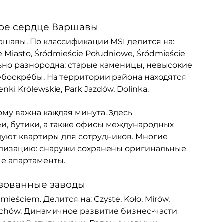
кое сердце Варшавы
шавы. По классификации MSI делится на: 
e Miasto, Śródmieście Południowe, Śródmieście 
ьно разнородна: старые каменицы, невысокие 
боскрёбы. На территории района находятся 
enki Królewskie, Park Jazdów, Dolinka.
ому важна каждая минута. Здесь 
и, бутики, а также офисы международных 
дуют квартиры для сотрудников. Многие 
лизацию: снаружи сохранены оригинальные 
е апартаменты.
изованные заводы
ściem. Делится на: Czyste, Koło, Mirów, 
lrychów. Динамичное развитие бизнес-части 