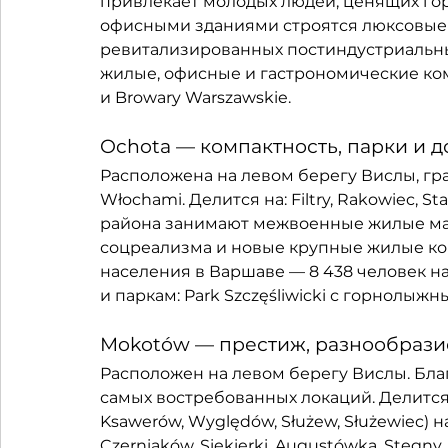
привлекает молодых людей, ценящих гор
офисными зданиями строятся люксовые 
ревитализированных постиндустриальны
жилые, офисные и гастрономические ком
и Browary Warszawskie.
Ochota — компактность, парки и 
Расположена на левом берегу Вислы, гра
Włochami. Делится на: Filtry, Rakowiec, St
района занимают межвоенные жилые мас
соцреализма и новые крупные жилые ко
населения в Варшаве — 8 438 человек на
и паркам: Park Szczęśliwicki с горнолыж
Mokotów — престиж, разнообрази
Расположен на левом берегу Вислы. Бл
самых востребованных локаций. Делится 
Ksawerów, Wyględów, Służew, Służewiec) н
Czerniaków, Siekierki, Augustówka, Stegn