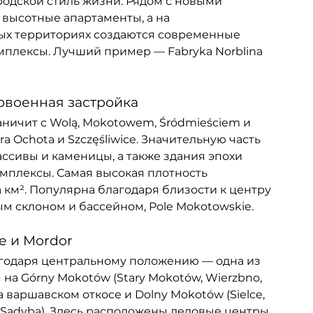
одской стиль жизни. Рядом с новыми 
высотные апартаменты, а на 
х территориях создаются современные 
плексы. Лучший пример — Fabryka Norblina 
довоенная застройка
ничит с Wolą, Mokotowem, Śródmieściem и 
ara Ochota и Szczęśliwice. Значительную часть 
сивы и каменицы, а также здания эпохи 
мплексы. Самая высокая плотность 
 км². Популярна благодаря близости к центру 
ным склоном и бассейном, Pole Mokotowskie.
е и Mordor
агодаря центральному положению — одна из 
на Górny Mokotów (Stary Mokotów, Wierzbno, 
а варшавском откосе и Dolny Mokotów (Sielce, 
y, Sadyba). Здесь расположены деловые центры, 