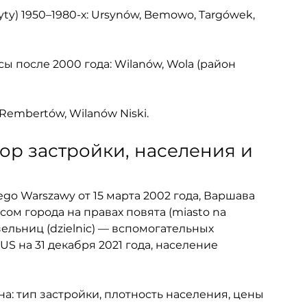
yty) 1950–1980-х: Ursynów, Bemowo, Targówek, 
после 2000 года: Wilanów, Wola (район 
Rembertów, Wilanów Niski.
ор застройки, населения и 
nego Warszawy от 15 марта 2002 года, Варшава 
сом города на правах повята (miasto na 
зельниц (dzielnic) — вспомогательных 
 на 31 декабря 2021 года, население 
: тип застройки, плотность населения, цены 