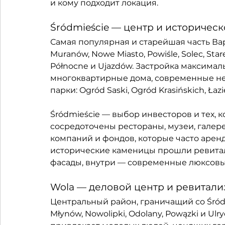
и кому подходит локация.
Śródmieście — центр и историчес
Самая популярная и старейшая часть Вар
Muranów, Nowe Miasto, Powiśle, Solec, Star
Północne и Ujazdów. Застройка максимал
многоквартирные дома, современные не
парки: Ogród Saski, Ogród Krasińskich, Łazi
Śródmieście — выбор инвесторов и тех, к
сосредоточены рестораны, музеи, галере
компаний и фондов, которые часто арен
исторические каменицы прошли ревита
фасады, внутри — современные люксовы
Wola — деловой центр и ревитал
Центральный район, граничащий со Śródmie
Młynów, Nowolipki, Odolany, Powązki и U