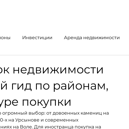
йоны
Инвестиции
Аренда недвижимости
упка и продажа
Аналитика рынка
ок недвижимости
й гид по районам,
уре покупки
 огромный выбор: от довоенных камениц на 
70-х на Урсынове и современных 
иях на Воле. Для иностранца покупка на 