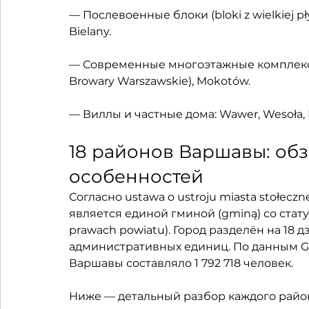
— Послевоенные блоки (bloki z wielkiej pł
Bielany.
— Современные многоэтажные комплексы 
Browary Warszawskie), Mokotów.
— Виллы и частные дома: Wawer, Wesoła, 
18 районов Варшавы: обз
особенностей
Согласно ustawa o ustroju miasta stołecz
является единой гминой (gminą) со стату
prawach powiatu). Город разделён на 18 д
административных единиц. По данным GUS
Варшавы составляло 1 792 718 человек.
Ниже — детальный разбор каждого района