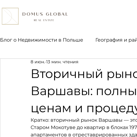
DOMUS GLOBAL
REAL ESTATE
Блог о Недвижимости в Польше
География и ра
8 июн.
13 мин. чтения
Право и налоги
Ипотека и финансы
Пок
Вторичный рын
Варшавы: полны
ценам и процед
Кратко: вторичный рынок Варшавы — это
Старом Мокотуве до квартир в блоках 19
апартаментов в отреставрированных здан