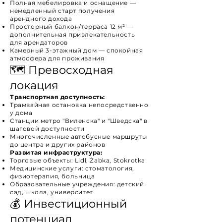
Полная мебелировка и оснащение —
немедленный старт получения
арендного дохода
Просторный балкон/терраса 12 м² —
дополнительная привлекательность
для арендаторов
Камерный 3-этажный дом — спокойная
атмосфера для проживания
🗺️ Превосходная
локация
Транспортная доступность:
Трамвайная остановка непосредственно
у дома
Станции метро "Виленска" и "Шведска" в
шаговой доступности
Многочисленные автобусные маршруты
до центра и других районов
Развитая инфраструктура:
Торговые объекты: Lidl, Żabka, Stokrotka
Медицинские услуги: стоматология,
физиотерапия, больница
Образовательные учреждения: детский
сад, школа, университет
💰 Инвестиционный
потенциал