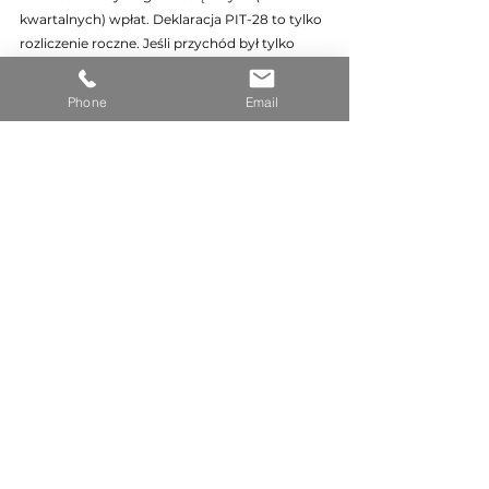
kwartalnych) wpłat. Deklaracja PIT-28 to tylko 
rozliczenie roczne. Jeśli przychód był tylko 
przez część roku, wpłaty dotyczą tylko tych 
miesięcy.
Phone
Email
Najemca płaci mi czynsz 
administracyjny osobno. Czy to też 
przychód?
Tak. Wszystkie płatności od najemcy stanowią 
przychód. Nawet jeśli osobno refakturujesz 
czynsz, prąd i gaz — są one częścią przychodu 
dla celów ryczałtu. Wyjątek: umowa najmu 
wyraźnie rozdziela czynsz administracyjny 
(płacony przez najemcę bezpośrednio do 
administracji) od czynszu najmu (twój 
dochód).
Czy mogę zmienić ryczałt na skalę 
w połowie roku?