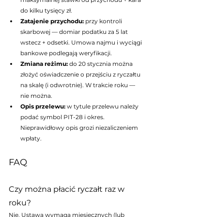
do kilku tysięcy zł.
Zatajenie przychodu: 
przy kontroli 
skarbowej — domiar podatku za 5 lat 
wstecz + odsetki. Umowa najmu i wyciągi 
bankowe podlegają weryfikacji.
Zmiana reżimu: 
do 20 stycznia można 
złożyć oświadczenie o przejściu z ryczałtu 
na skalę (i odwrotnie). W trakcie roku — 
nie można.
Opis przelewu: 
w tytule przelewu należy 
podać symbol PIT-28 i okres. 
Nieprawidłowy opis grozi niezaliczeniem 
wpłaty.
FAQ
Czy można płacić ryczałt raz w 
roku?
Nie. Ustawa wymaga miesięcznych (lub 