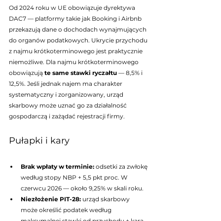
Od 2024 roku w UE obowiązuje dyrektywa 
DAC7 — platformy takie jak Booking i Airbnb 
przekazują dane o dochodach wynajmujących 
do organów podatkowych. Ukrycie przychodu 
z najmu krótkoterminowego jest praktycznie 
niemożliwe. Dla najmu krótkoterminowego 
obowiązują 
te same stawki ryczałtu
 — 8,5% i 
12,5%. Jeśli jednak najem ma charakter 
systematyczny i zorganizowany, urząd 
skarbowy może uznać go za działalność 
gospodarczą i zażądać rejestracji firmy.
Pułapki i kary
Brak wpłaty w terminie: 
odsetki za zwłokę 
według stopy NBP + 5,5 pkt proc. W 
czerwcu 2026 — około 9,25% w skali roku.
Niezłożenie PIT-28: 
urząd skarbowy 
może określić podatek według 
maksymalnej stawki od przychodu + kara 