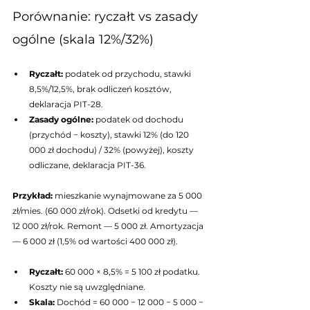
Porównanie: ryczałt vs zasady 
ogólne (skala 12%/32%)
Ryczałt: 
podatek od przychodu, stawki 
8,5%/12,5%, brak odliczeń kosztów, 
deklaracja PIT-28.
Zasady ogólne: 
podatek od dochodu 
(przychód − koszty), stawki 12% (do 120 
000 zł dochodu) / 32% (powyżej), koszty 
odliczane, deklaracja PIT-36.
Przykład: 
mieszkanie wynajmowane za 5 000 
zł/mies. (60 000 zł/rok). Odsetki od kredytu — 
12 000 zł/rok. Remont — 5 000 zł. Amortyzacja 
— 6 000 zł (1,5% od wartości 400 000 zł).
Ryczałt: 
60 000 × 8,5% = 5 100 zł podatku. 
Koszty nie są uwzględniane.
Skala: 
Dochód = 60 000 − 12 000 − 5 000 − 