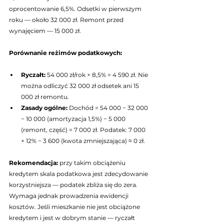
oprocentowanie 6,5%. Odsetki w pierwszym 
roku — około 32 000 zł. Remont przed 
wynajęciem — 15 000 zł.
Porównanie reżimów podatkowych:
Ryczałt: 
54 000 zł/rok × 8,5% = 4 590 zł. Nie 
można odliczyć 32 000 zł odsetek ani 15 
000 zł remontu.
Zasady ogólne: 
Dochód = 54 000 − 32 000 
− 10 000 (amortyzacja 1,5%) − 5 000 
(remont, część) = 7 000 zł. Podatek: 7 000 
× 12% − 3 600 (kwota zmniejszająca) ≈ 0 zł.
Rekomendacja: 
przy takim obciążeniu 
kredytem skala podatkowa jest zdecydowanie 
korzystniejsza — podatek zbliża się do zera. 
Wymaga jednak prowadzenia ewidencji 
kosztów. Jeśli mieszkanie nie jest obciążone 
kredytem i jest w dobrym stanie — ryczałt 