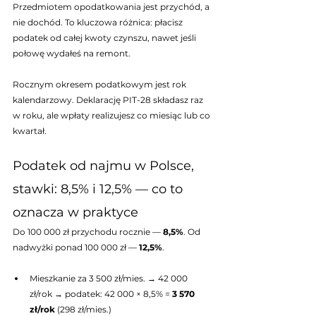
Przedmiotem opodatkowania jest przychód, a 
nie dochód. To kluczowa różnica: płacisz 
podatek od całej kwoty czynszu, nawet jeśli 
połowę wydałeś na remont.
Rocznym okresem podatkowym jest rok 
kalendarzowy. Deklarację PIT-28 składasz raz 
w roku, ale wpłaty realizujesz co miesiąc lub co 
kwartał.
Podatek od najmu w Polsce, 
stawki: 8,5% i 12,5% — co to 
oznacza w praktyce
Do 100 000 zł przychodu rocznie — 
8,5%
. Od 
nadwyżki ponad 100 000 zł — 
12,5%
.
Mieszkanie za 3 500 zł/mies. → 42 000 
zł/rok → podatek: 42 000 × 8,5% = 
3 570 
zł/rok
 (298 zł/mies.)