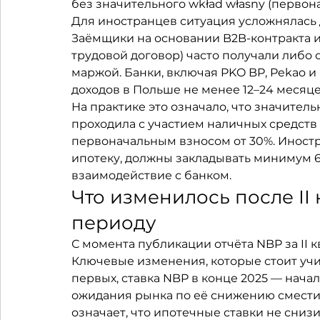
без значительного wkład własny (первона
Для иностранцев ситуация усложнялась
Заёмщики на основании B2B-контракта ил
трудовой договор) часто получали либо
маржой. Банки, включая PKO BP, Pekao и
доходов в Польше не менее 12–24 месяце
На практике это означало, что значительн
проходила с участием наличных средств
первоначальным взносом от 30%. Иност
ипотеку, должны закладывать минимум 6
взаимодействие с банком.
Что изменилось после II 
периоду
С момента публикации отчёта NBP за II к
Ключевые изменения, которые стоит учи
первых, ставка NBP в конце 2025 — начале
ожидания рынка по её снижению сместил
означает, что ипотечные ставки не сниз