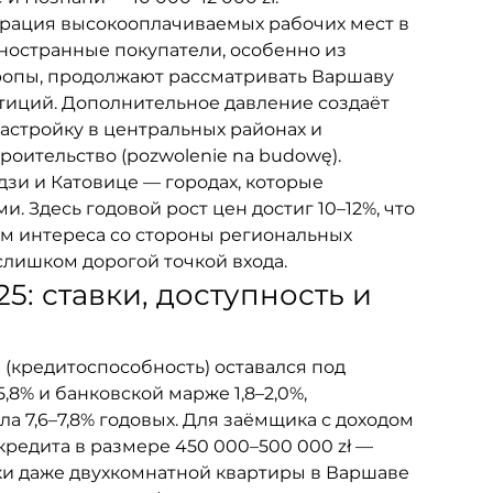
ация высокооплачиваемых рабочих мест в 
 Иностранные покупатели, особенно из 
ропы, продолжают рассматривать Варшаву 
стиций. Дополнительное давление создаёт 
стройку в центральных районах и 
оительство (pozwolenie na budowę).
зи и Катовице — городах, которые 
 Здесь годовой рост цен достиг 10–12%, что 
ом интереса со стороны региональных 
слишком дорогой точкой входа.
25: ставки, доступность и 
 (кредитоспособность) оставался под 
8% и банковской марже 1,8–2,0%, 
а 7,6–7,8% годовых. Для заёмщика с доходом 
 кредита в размере 450 000–500 000 zł — 
ки даже двухкомнатной квартиры в Варшаве 