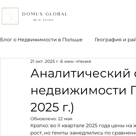
DOMUS GLOBAL
REAL ESTATE
Блог о Недвижимости в Польше
География и ра
21 окт. 2025 г.
6 мин. чтения
Право и налоги
Ипотека и финансы
Пок
Аналитический 
недвижимости По
2025 г.)
Обновлено:
22 мая
Кратко: во II квартале 2025 года цены 
рост, но темпы замедлились по сравнени