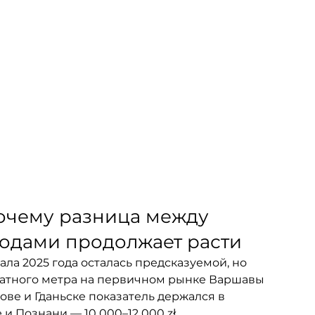
очему разница между 
одами продолжает расти
ала 2025 года осталась предсказуемой, но 
ратного метра на первичном рынке Варшавы 
акове и Гданьске показатель держался в 
 и Познани — 10 000–12 000 zł.