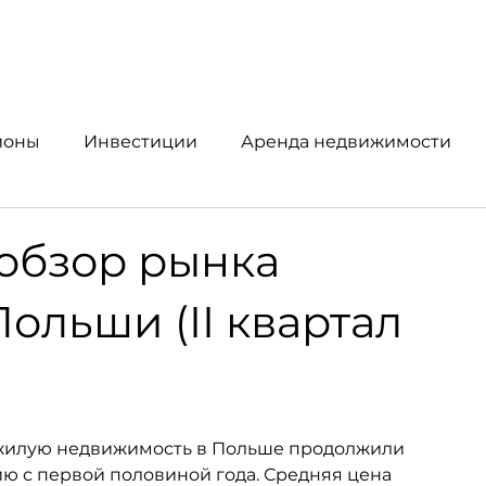
йоны
Инвестиции
Аренда недвижимости
упка и продажа
Аналитика рынка
обзор рынка
льши (II квартал
на жилую недвижимость в Польше продолжили 
ю с первой половиной года. Средняя цена 