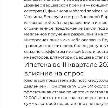
Драйвер варшавской премии — концентр
секторах IT, финансов и shared services.
Украины, Беларуси и стран Западной Ев
как основной хаб для релокации и инве
ограниченное предложение земли под за
медленное получение разрешений на стр
Интересная динамика наблюдалась в Лод
традиционно считались более доступными.
связано с эффектом низкой базы и рост
инвесторов, для которых Варшава стала 
Ипотека во II квартале 20
влияние на спрос
Ключевой показатель zdolność kredytowa
давлением. При ставке WIBOR 3M около 5,
эффективная ставка по ипотеке составлял
12 000 zł нетто это означало доступность
суммы, которой недостаточно для покуп