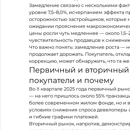
Замедление связано с несколькими факт
уровне 7,5–8,0%, исчерпанием эффекта п
осторожностью застройщиков, которые н
ожидании прояснения макроэкономическ
цены росли чуть медленнее — около 1,5–2
чувствительность продавцов к снижени
Что важно понять: замедление роста — 
продолжает дорожать. Покупатель, откла
коррекцию, может обнаружить, что та же 
Первичный и вторичный 
покупатели и почему
Во II квартале 2025 года первичный рын
— на него пришлось около 55% транзакци
более современном жилом фонде, но и в
условиях снижения спроса девелоперы а
и гибкие графики платежей.
Вторичный рынок, напротив, демонстри