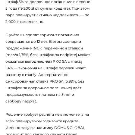
штраф 3% за досрочное погашение в первые 
3 года (19 200 zł от суммы кредита). При этом 
пара планирует активно надплачивать — по 
2 000 zł ежемесячно.
С учётом надплат горизонт погашения 
сокращается до 12 лет. В этом сценарии 
предложение ING с переменной ставкой 
(marża 1,75%, без штрафов за nadpłatę) может 
оказаться выгоднее, чем PKO SA с marżą 
1,4% — экономия на штрафе перевешивает 
разницу в marży. Альтернативно: 
фиксированная ставка PKO SA (5,99%, без 
штрафов за досрочное погашение) даёт 
предсказуемость платежа на 5 лет и 
свободу nadpłat.
Решение требует расчёта не в моменте, а на 
всём планируемом горизонте кредита. 
Именно такую аналитику DOMUS GLOBAL 
проводит для каждого клиента перед 