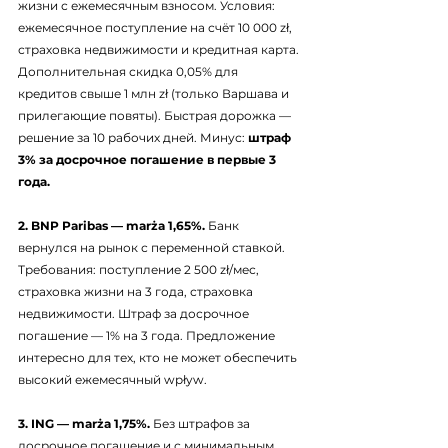
жизни с ежемесячным взносом. Условия: 
ежемесячное поступление на счёт 10 000 zł, 
страховка недвижимости и кредитная карта. 
Дополнительная скидка 0,05% для 
кредитов свыше 1 млн zł (только Варшава и 
прилегающие повяты). Быстрая дорожка — 
решение за 10 рабочих дней. Минус: 
штраф 
3% за досрочное погашение в первые 3 
года.
2. BNP Paribas — marża 1,65%.
 Банк 
вернулся на рынок с переменной ставкой. 
Требования: поступление 2 500 zł/мес, 
страховка жизни на 3 года, страховка 
недвижимости. Штраф за досрочное 
погашение — 1% на 3 года. Предложение 
интересно для тех, кто не может обеспечить 
высокий ежемесячный wpływ.
3. ING — marża 1,75%.
 Без штрафов за 
досрочное погашение и с минимальным 