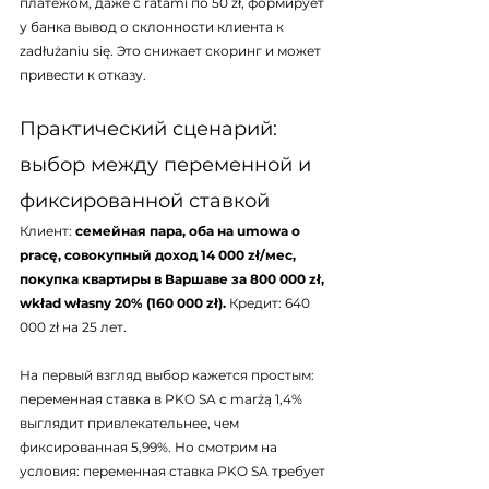
платежом, даже с ratami по 50 zł, формирует 
у банка вывод о склонности клиента к 
zadłużaniu się. Это снижает скоринг и может 
привести к отказу.
Практический сценарий: 
выбор между переменной и 
фиксированной ставкой
Клиент: 
семейная пара, оба на umowa o 
pracę, совокупный доход 14 000 zł/мес, 
покупка квартиры в Варшаве за 800 000 zł, 
wkład własny 20% (160 000 zł).
 Кредит: 640 
000 zł на 25 лет.
На первый взгляд выбор кажется простым: 
переменная ставка в PKO SA с marżą 1,4% 
выглядит привлекательнее, чем 
фиксированная 5,99%. Но смотрим на 
условия: переменная ставка PKO SA требует 