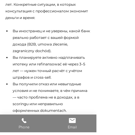
лет. Конкретные ситуации, в которых 
консультация с профессионалом экономит 
деньги и время:
Вы иностранец и не уверены, какой банк 
реально работает с вашей формой 
дохода (B2B, umowa zlecenie, 
zagraniczny dochód).
Вы планируете активно надплачивать 
ипотеку или refinansować её через 3–5 
лет — нужен точный расчёт с учётом 
штрафов и cross-sell.
Вы получили отказ или невыгодные 
условия и не понимаете, в чём причина 
— часто проблема не в доходах, а в 
scoringu или неправильно 
оформленных dokumentach.
Вы покупаете недвижимость с 10% 
wkładu własnego — здесь выбор банка 
Phone
Email
критичен, потому что refinansowanie 