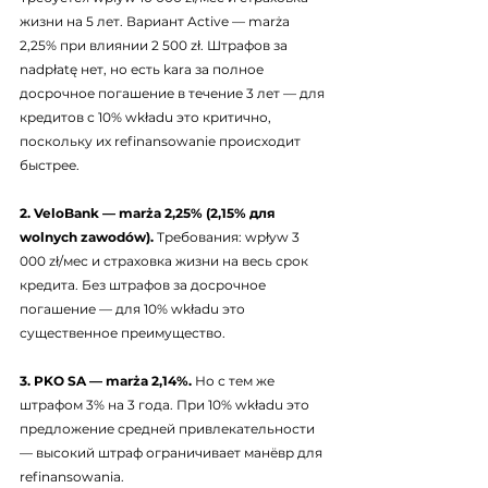
жизни на 5 лет. Вариант Active — marża 
2,25% при влиянии 2 500 zł. Штрафов за 
nadpłatę нет, но есть karа за полное 
досрочное погашение в течение 3 лет — для 
кредитов с 10% wkładu это критично, 
поскольку их refinansowanie происходит 
быстрее.
2. VeloBank — marża 2,25% (2,15% для 
wolnych zawodów).
 Требования: wpływ 3 
000 zł/мес и страховка жизни на весь срок 
кредита. Без штрафов за досрочное 
погашение — для 10% wkładu это 
существенное преимущество.
3. PKO SA — marża 2,14%.
 Но с тем же 
штрафом 3% на 3 года. При 10% wkładu это 
предложение средней привлекательности 
— высокий штраф ограничивает манёвр для 
refinansowania.