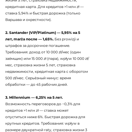
жизни 5 лет, страховка недвижимости, 
кредитная карта. Для кредитов >1 млн zł — 
ставка 5,94% и быстрая дорожка (только 
Варшава и окрестности).
2. Santander (VIP/Platinum) — 5,95% на 5 
лет, marża после — 1,65%.
 Без prowizji и 
штрафов за досрочное погашение. 
Требования: доход от 10 000 zł/мес (один 
заёмщик) или 15 000 zł (пара), wpływ 10 000 zł/
мес, страховка жизни 5 лет, страховка 
недвижимости, кредитная карта с оборотом 
500 zł/мес. Серьёзный минус: время 
обработки — до 45 рабочих дней.
3. Millennium — 6,25% на 5 лет.
Возможность переговоров до −0,3% для 
кредитов >1 млн zł — ставка может 
опуститься ниже 6%. Быстрая дорожка для 
крупных кредитов. Требования: wpływ в 
размере двукратной raty, страховка жизни 3 