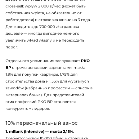
cross-sell: wpływ 2 000 zł/мес (может быть 
собственная wpłata, не обязательно от 
работодателя) и страховка жизни на 3 года. 
Для кредитов до 700 000 zł страховка 
дешевле — иногда выгоднее немного 
увеличить wkład własny и не переходить 
порог.
Отдельного упоминания заслуживает 
PKO 
BP
 с тремя ценовыми вариантами: marża 
1,9% для покупки квартиры, 1,75% для 
строительства дома и 1,55% для wybranych 
zawodów (избранных профессий — список в 
материалах банка). Для представителей 
этих профессий PKO BP становится 
конкурентом лидеров.
10% первоначальный взнос
1. mBank (Intensive) — marża 2,15%.
Требуется wpływ 10 000 zł/мес и страховка 