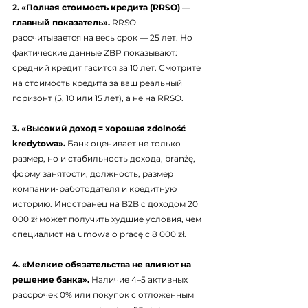
2. «Полная стоимость кредита (RRSO) — 
главный показатель».
 RRSO 
рассчитывается на весь срок — 25 лет. Но 
фактические данные ZBP показывают: 
средний кредит гасится за 10 лет. Смотрите 
на стоимость кредита за ваш реальный 
горизонт (5, 10 или 15 лет), а не на RRSO.
3. «Высокий доход = хорошая zdolność 
kredytowa».
 Банк оценивает не только 
размер, но и стабильность дохода, branżę, 
форму занятости, должность, размер 
компании-работодателя и кредитную 
историю. Иностранец на B2B с доходом 20 
000 zł может получить худшие условия, чем 
специалист на umowa o pracę с 8 000 zł.
4. «Мелкие обязательства не влияют на 
решение банка».
 Наличие 4–5 активных 
рассрочек 0% или покупок с отложенным 