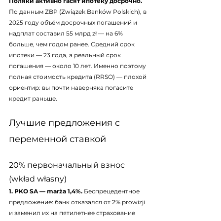
Поляки активно гасят ипотеку досрочно.
По данным ZBP (Związek Banków Polskich), в 
2025 году объём досрочных погашений и 
надплат составил 55 млрд zł — на 6% 
больше, чем годом ранее. Средний срок 
ипотеки — 23 года, а реальный срок 
погашения — около 10 лет. Именно поэтому 
полная стоимость кредита (RRSO) — плохой 
ориентир: вы почти наверняка погасите 
кредит раньше.
Лучшие предложения с 
переменной ставкой
20% первоначальный взнос 
(wkład własny)
1. PKO SA — marża 1,4%.
 Беспрецедентное 
предложение: банк отказался от 2% prowizji 
и заменил их на пятилетнее страхование 