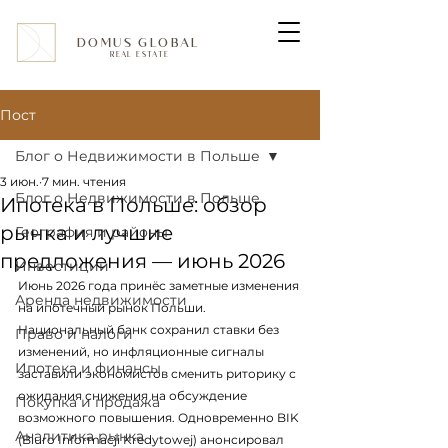
DOMUS GLOBAL
REAL ESTATE
Пост
Блог о Недвижимости в Польше
3 июн.
7 мин. чтения
Блог о Недвижимости в Польше
Ипотека в Польше: обзор
рынка и лучшие
География и районы
предложения — июнь 2026
Инвестиции
Июнь 2026 года принёс заметные изменения 
Аренда недвижимости
на ипотечный рынок Польши. 
Национальный банк сохранил ставки без 
Право и налоги
изменений, но инфляционные сигналы 
Ипотека и финансы
заставили экономистов сменить риторику с 
ожидания снижения на обсуждение 
Покупка и продажа
возможного повышения. Одновременно BIK 
Аналитика рынка
(Biuro Informacji Kredytowej) анонсировал 