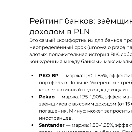
Рейтинг банков: заёмщик
доходом в PLN
Это самый «комфортный» для банков пр
неопределённый срок (umowa o pracę na c
злотых, положительная история BIK, соб
конкуренция между банками максимальн
PKO BP
 — маржа: 1,70–1,85%, эффект
портфель в Польше. Умеренные требов
консервативный подход к доходу из-
Pekao
 — маржа: 1,75–1,90%, эффективн
заёмщиков с высоким доходом (от 15 
погашения. Минус: может запросить
иностранцев.
Santander
 — маржа: 1,80–1,95%, эффек