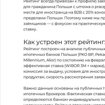
Рейтинг всегда привязан к профилю заё
для гражданина Польши с umowa o pracę 
месте для иностранца на B2B с 20% взно
пределами Польши. Поэтому ниже мы пр
заёмщиков — с фокусом на практическую 
ставку.
Как устроен этот рейтинг
Рейтинг построен на анализе публичны
ипотечных банков Польши (PKO BP, Pekao,
Millennium, Alior) по состоянию на февра
эффективная ставка (WIBOR 3M + маржа),
комиссия за выдачу, условия для иност
продуктам, скорость рассмотрения заявки
Важно: данные основаны на публичных т
ипотечных брокеров. Фактическая ставк
определяются банком индивидуально посл