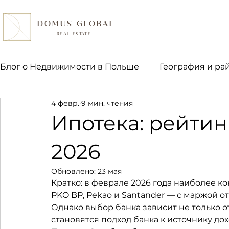
DOMUS GLOBAL
REAL ESTATE
Блог о Недвижимости в Польше
География и ра
4 февр.
9 мин. чтения
Право и налоги
Ипотека и финансы
Пок
Ипотека: рейтин
2026
Обновлено:
23 мая
Кратко: в феврале 2026 года наиболее к
PKO BP, Pekao и Santander — с маржой от 
Однако выбор банка зависит не только 
становятся подход банка к источнику дох