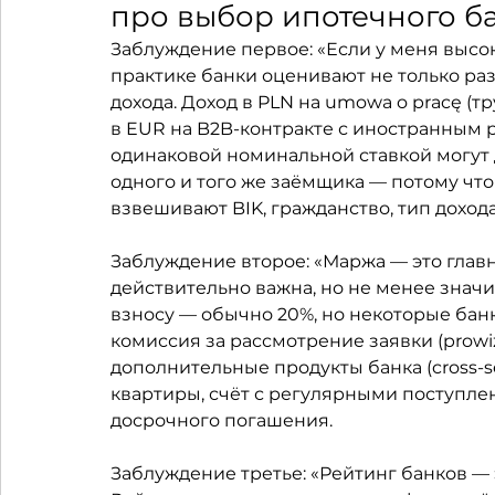
про выбор ипотечного б
Заблуждение первое: «Если у меня высок
практике банки оценивают не только разм
дохода. Доход в PLN на umowa o pracę (т
в EUR на B2B-контракте с иностранным ра
одинаковой номинальной ставкой могут 
одного и того же заёмщика — потому что
взвешивают BIK, гражданство, тип доход
Заблуждение второе: «Маржа — это главн
действительно важна, но не менее значи
взносу — обычно 20%, но некоторые банк
комиссия за рассмотрение заявки (prowiz
дополнительные продукты банка (cross-se
квартиры, счёт с регулярными поступле
досрочного погашения.
Заблуждение третье: «Рейтинг банков — 