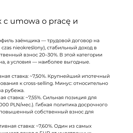
 с umowa o pracę и 
офиль заёмщика — трудовой договор на 
zas nieokreślony), стабильный доход в 
ственный взнос 20–30%. В этой категории 
а, а условия — наиболее выгодные.
ивная ставка: ~7,50%. Крупнейший ипотечный 
ания к cross-selling. Минус: относительно 
за рубежа.
ая ставка: ~7,55%. Сильная позиция для 
000 PLN/мес.). Гибкая политика досрочного 
 повышенный собственный взнос для 
тивная ставка: ~7,60%. Один из самых 