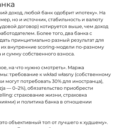
анка
ий доход, любой банк одобрит ипотеку». На 
ер, но и источник, стабильность и валюту 
рудовой договор) котируется выше, чем доход 
ботодателем. Более того, два банка с 
дать принципиально разный результат для 
 их внутренние scoring-модели по-разному 
а и сумму собственного взноса.
ое, на что нужно смотреть». Маржа 
мы: требование к wkład własny (собственному 
и могут потребовать 30% для иностранца), 
ja — 0–2%), обязательство приобрести 
lling: страхование жизни, страховка 
ниями) и политика банка в отношении 
это объективный топ от лучшего к худшему». 