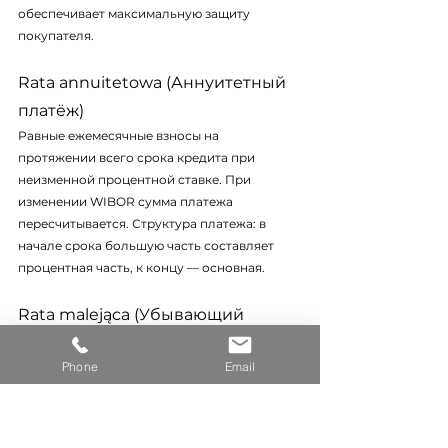
обеспечивает максимальную защиту 
покупателя.
Rata annuitetowa (Аннуитетный 
платёж)
Равные ежемесячные взносы на 
протяжении всего срока кредита при 
неизменной процентной ставке. При 
изменении WIBOR сумма платежа 
пересчитывается. Структура платежа: в 
начале срока большую часть составляет 
процентная часть, к концу — основная.
Rata malejąca (Убывающий 
платёж)
Phone
Email
Платёж с постоянной основной частью и 
убывающей процентной. Первый взнос 
самый высокий, каждый последующий 
ниже. Общая сумма выплаченных 