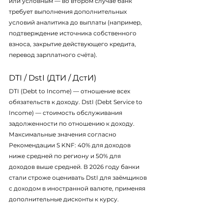
или условным — во втором случае банк 
требует выполнения дополнительных 
условий аналитика до выплаты (например, 
подтверждение источника собственного 
взноса, закрытие действующего кредита, 
перевод зарплатного счёта).
DTI / DstI (ДТИ / ДстИ)
DTI (Debt to Income) — отношение всех 
обязательств к доходу. DstI (Debt Service to 
Income) — стоимость обслуживания 
задолженности по отношению к доходу. 
Максимальные значения согласно 
Рекомендации S KNF: 40% для доходов 
ниже средней по региону и 50% для 
доходов выше средней. В 2026 году банки 
стали строже оценивать DstI для заёмщиков 
с доходом в иностранной валюте, применяя 
дополнительные дисконты к курсу.