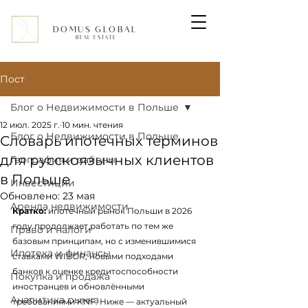
DOMUS GLOBAL
REAL ESTATE
Пост
Блог о Недвижимости в Польше
12 июл. 2025 г.
10 мин. чтения
Блог о Недвижимости в Польше
Словарь ипотечных терминов
для русскоязычных клиентов
География и районы
в Польше
Инвестиции
Обновлено:
23 мая
Аренда недвижимости
Кратко:
 ипотечный рынок Польши в 2026 
году продолжает работать по тем же 
Право и налоги
базовым принципам, но с изменившимися 
Ипотека и финансы
ставками WIBOR, новыми подходами 
банков к оценке кредитоспособности 
Покупка и продажа
иностранцев и обновлёнными 
Аналитика рынка
требованиями KNF. Ниже — актуальный 